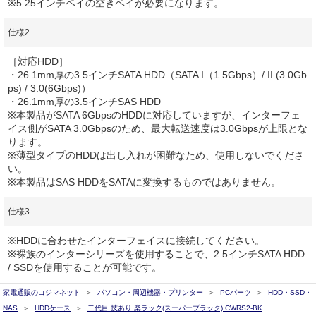
※5.25インチベイの空きベイが必要になります。
仕様2
［対応HDD］
・26.1mm厚の3.5インチSATA HDD（SATA I（1.5Gbps）/ II (3.0Gb
ps) / 3.0(6Gbps)）
・26.1mm厚の3.5インチSAS HDD
※本製品がSATA 6GbpsのHDDに対応していますが、インターフェ
イス側がSATA 3.0Gbpsのため、最大転送速度は3.0Gbpsが上限とな
ります。
※薄型タイプのHDDは出し入れが困難なため、使用しないでくださ
い。
※本製品はSAS HDDをSATAに変換するものではありません。
仕様3
※HDDに合わせたインターフェイスに接続してください。
※裸族のインターシリーズを使用することで、2.5インチSATA HDD
/ SSDを使用することが可能です。
家電通販のコジマネット
パソコン・周辺機器・プリンター
PCパーツ
HDD・SSD・
NAS
HDDケース
二代目 技あり 楽ラック(スーパーブラック) CWRS2-BK