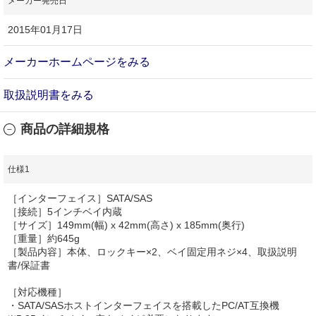
メーカー発売日
2015年01月17日
メーカーホームページをみる
取扱説明書をみる
商品の詳細規格
仕様1
［インターフェイス］SATA/SAS
［接続］5インチベイ内蔵
［サイズ］149mm(幅) x 42mm(高さ) x 185mm(奥行)
［重量］約645g
［製品内容］本体、ロックキー×2、ベイ固定用ネジ×4、取扱説明
書/保証書
［対応機種］
・SATA/SASホストインターフェイスを搭載したPC/AT互換機