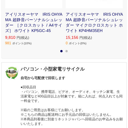
小
アイリスオーヤマ IRIS OHYA
アイリスオーヤマ IRIS OHYA
R
MA 超静音パーソナルシュレッ
MA 超静音パーソナルシュレッ
ダー ［クロスカット / A4サイ
ダー マイクロクロスカット ホ
ズ］ ホワイト KP5GC-45
ワイト KP4HM35EH
9,810
15,156
円(税込)
円(税込)
981
0
ポイント(10%)
ポイント(0%)
1
2
パソコン・小型家電リサイクル
自宅から宅配便で回収します
●回収品目
・パソコン、携帯電話、ビデオ、オーディオ、キッチン家電、生
活家電など400品目以上が対象です。箱に入れば、何点入れても同
一料金です。
※箱のご用意はお客様にてお願いします。
※こちらの商品は配送時にお手元品の回収はいたしません。
※本商品到着後に別途リネットジャパンへ回収品のお申込みをお願
いいたします。