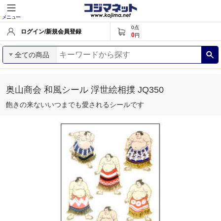
メニュー
0
点
ログイン/新規会員登録
0
円
全ての商品
奥山商会 和風シール 浮世絵相撲 JQ350
飽きの来ないいつまでも愛されるシールです