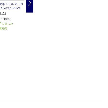
Next
文字シール オーロ
奥山商会 文字シール オーロ
奥山商会 文字シール オーロ
ひらがな EA124
ラシール 数字大 EA420
ラシール Sun SAM ABC PS
002
242
税込)
円(税込)
242
円(税込)
(10%)
25
ポイント(10%)
25
ポイント(10%)
了しました
商品入荷後のお届け ※1か月
以上かかる場合がございま
商品入荷後のお届け ※1か月
庫完売
す
以上かかる場合がございま
す
お取り寄せ
お取り寄せ