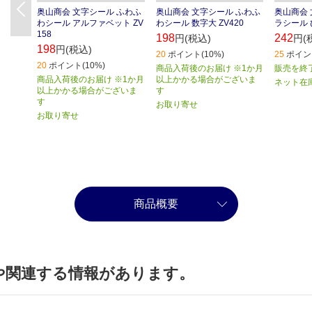
Previous
奥山商会 文字シール ふわふ
奥山商会 文字シール ふわふ
奥山商会 
わシール アルファベット ZV
わシール 数字大 ZV420
ラシール 
158
198
242
円(税込)
円(
198
円(税込)
20
ポイント(10%)
25
ポイント
20
ポイント(10%)
商品入荷後のお届け ※1か月
販売を終
商品入荷後のお届け ※1か月
以上かかる場合がございま
ネット在
以上かかる場合がございま
す
す
お取り寄せ
お取り寄せ
商品概要
や関連する情報があります。