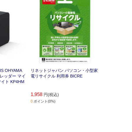
再資源化されます｡年中無休｡自宅か
ら宅配便で回収します｡
 OHYAMA
リネットジャパン パソコン・小型家
レッダー マイ
電リサイクル 利用券 BICRE
イト KP4HM
1,958
円(税込)
0
ポイント(0%)