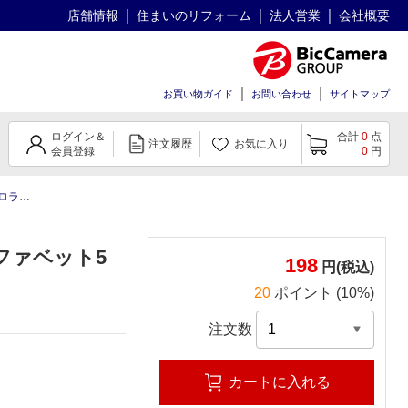
店舗情報
住まいのリフォーム
法人営業
会社概要
お買い物ガイド
お問い合わせ
サイトマップ
ログイン＆
合計
0
点
注文履歴
お気に入り
会員登録
0
円
5列ピンク
ファベット5
198
円(税込)
20
ポイント (10%)
注文数
カートに入れる