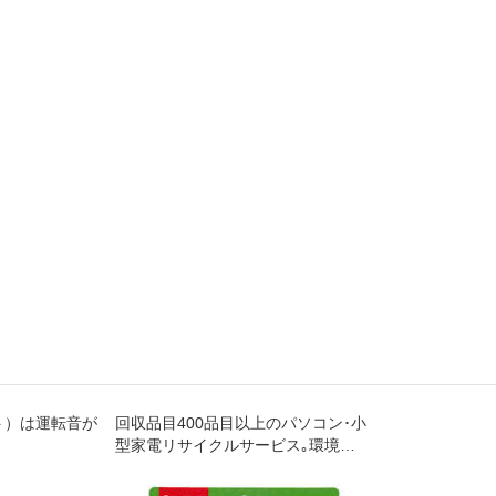
ット）は運転音が
回収品目400品目以上のパソコン･小
型家電リサイクルサービス｡環境省･
経済産業省が認定した工場で､セキ
ュリティ管理･適正な処理が行われ､