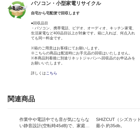
パソコン・小型家電リサイクル
自宅から宅配便で回収します
●回収品目
・パソコン、携帯電話、ビデオ、オーディオ、キッチン家電、
生活家電など400品目以上が対象です。箱に入れば、何点入れ
ても同一料金です。
※箱のご用意はお客様にてお願いします。
※こちらの商品は配送時にお手元品の回収はいたしません。
※本商品到着後に別途リネットジャパンへ回収品のお申込みを
お願いいたします。
詳しくは
こちら
関連商品
作業中や電話中でも音が気にならな
SHIZCUT（シズカ
い静音設計(空転時45dB)で、家庭や
最小 約35db。
小規模オフィスにスッキリ置けるコ
ンパクトシュレッダーです。