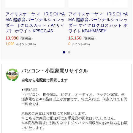
小
アイリスオーヤマ IRIS OHYA
アイリスオーヤマ IRIS OHYA
R
MA 超静音パーソナルシュレッ
MA 超静音パーソナルシュレッ
ダー ［クロスカット / A4サイ
ダー マイクロクロスカット ホ
ズ］ ホワイト KP5GC-45
ワイト KP4HM35EH
10,980
15,156
円(税込)
円(税込)
1,098
0
ポイント(10%)
ポイント(0%)
1
2
パソコン・小型家電リサイクル
自宅から宅配便で回収します
●回収品目
・パソコン、携帯電話、ビデオ、オーディオ、キッチン家電、生
活家電など400品目以上が対象です。箱に入れば、何点入れても同
一料金です。
※箱のご用意はお客様にてお願いします。
※こちらの商品は配送時にお手元品の回収はいたしません。
※本商品到着後に別途リネットジャパンへ回収品のお申込みをお願
いいたします。