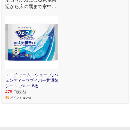
辺から床の隅まで家中の
ホコリをさっとひと拭き
でキレイ!家中まるごと､
これ1本!
ユニチャーム ｢ウェーブ｣ハ
ェンディーワブイパー共通替
シート ブルー 8枚
478
円(税込)
48
ポイント (10%)