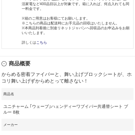
活家電など400品目以上が対象です。箱に入れば、何点入れても同
一料金です。
※箱のご用意はお客様にてお願いします。
※こちらの商品は配送時にお手元品の回収はいたしません。
※本商品到着後に別途リネットジャパンへ回収品のお申込みをお願
いいたします。
詳しくは
こちら
商品概要
からめる密着ファイバーと、舞い上げブロックシートが、ホ
コリ舞い上げずからめとって離さない！
商品名
ユニチャーム ｢ウェーブ｣ハェンディーワブイパー共通替シート ブ
ルー 8枚
メーカー