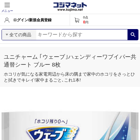
メニュー
0
点
ログイン/新規会員登録
0
円
全ての商品
ユニチャーム ｢ウェーブ｣ハェンディーワブイパー共
通替シート ブルー 8枚
ホコリが気になる家電周辺から床の隅まで家中のホコリをさっとひ
と拭きでキレイ!家中まるごと､これ1本!