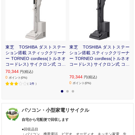
ー
東芝 TOSHIBA ダストステー
東芝 TOSHIBA ダストステー
T
ション搭載 スティッククリーナ
ション搭載 スティッククリーナ
ッ
ー TORNEO cordless(トルネオ
ー TORNEO cordless(トルネオ
コードレス) サイクロン式 コー
コードレス) サイクロン式 コー
ドレス グレースベージュ VC-C
ドレス ジェットブラック VC-C
70,344
円(税込)
LZ74DS-C
LZ74DS-K
70,344
円(税込)
0
ポイント(0%)
0
ポイント(0%)
（
1件
）
1
2
3
パソコン・小型家電リサイクル
自宅から宅配便で回収します
●回収品目
・パソコン、携帯電話、ビデオ、オーディオ、キッチン家電、生