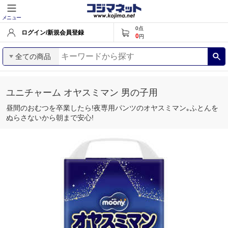
メニュー
0
点
ログイン/新規会員登録
0
円
全ての商品
ユニチャーム オヤスミマン 男の子用
昼間のおむつを卒業したら!夜専用パンツのオヤスミマン｡ふとんを
ぬらさないから朝まで安心!