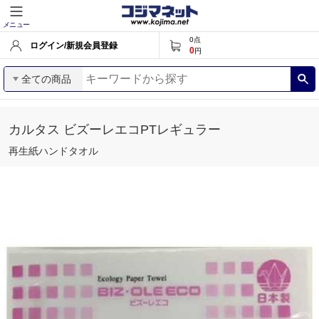
メニュー
0
点
ログイン/新規会員登録
0
円
全ての商品
カルタス ビズーレエコPTレギュラー
再生紙ハンドタオル