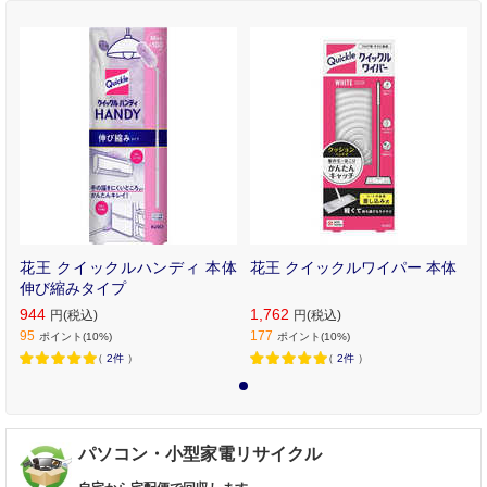
花王 クイックルハンディ 本体
花王 クイックルワイパー 本体
伸び縮みタイプ
944
1,762
円(税込)
円(税込)
95
177
ポイント(10%)
ポイント(10%)
（
2件
）
（
2件
）
1
パソコン・小型家電リサイクル