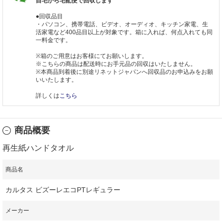
自宅から宅配便で回収します
●回収品目
・パソコン、携帯電話、ビデオ、オーディオ、キッチン家電、生
活家電など400品目以上が対象です。箱に入れば、何点入れても同
一料金です。
※箱のご用意はお客様にてお願いします。
※こちらの商品は配送時にお手元品の回収はいたしません。
※本商品到着後に別途リネットジャパンへ回収品のお申込みをお願
いいたします。
詳しくは
こちら
商品概要
再生紙ハンドタオル
商品名
カルタス ビズーレエコPTレギュラー
メーカー