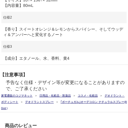
【内容量】80mL
仕様2
【香り】スイートオレンジ＆レモンからスパイシー、そしてウッデ
ィ＆アンバーへと変化するノート
仕様3
【成分】エタノール、水、香料、黄4
【注意事項】
予告なく仕様・デザイン等が変更になることがありますの
で、ご了承ください
家電通販のコジマネット
日用品・化粧品・医薬品
コスメ・化粧品
デオドラント・
ボディシート
デオドラントスプレー
｢ポーチュガル｣オーデコロン ナチュラルスプレー(8
0ml )
商品のレビュー