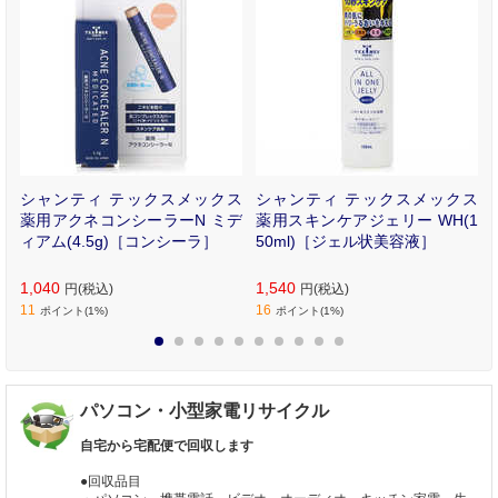
用
シャンティ テックスメックス
シャンティ テックスメックス
薬用アクネコンシーラーN ミデ
薬用スキンケアジェリー WH(1
ィアム(4.5g)［コンシーラ］
50ml)［ジェル状美容液］
1,040
1,540
円(税込)
円(税込)
11
16
ポイント(1%)
ポイント(1%)
1
2
3
4
5
6
7
8
9
10
パソコン・小型家電リサイクル
自宅から宅配便で回収します
●回収品目