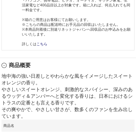
・パソコン、携帯電話、ビデオ、オーディオ、キッチン家電、生
活家電など400品目以上が対象です。箱に入れば、何点入れても同
一料金です。
※箱のご用意はお客様にてお願いします。
※こちらの商品は配送時にお手元品の回収はいたしません。
※本商品到着後に別途リネットジャパンへ回収品のお申込みをお願
いいたします。
詳しくは
こちら
商品概要
地中海の強い日差しとやわらかな風をイメージしたスイート
オレンジの香り。
やさしいスイートオレンジ、刺激的なスパイシー、深みのあ
るウッディ＆アンバーへと変化する香りは、日本におけるシ
トラスの定番とも言える香りです。
その爽やかで、やさしい甘さが、数多くのファンを生み出し
ています。
商品名