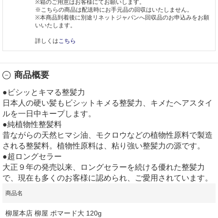
※箱のご用意はお客様にてお願いします。
※こちらの商品は配送時にお手元品の回収はいたしません。
※本商品到着後に別途リネットジャパンへ回収品のお申込みをお願
いいたします。
詳しくは
こちら
商品概要
●ビシッとキマる整髪力
日本人の硬い髪もビシットキメる整髪力、キメたヘアスタイ
ルを一日中キープします。
●純植物性整髪料
昔ながらの天然ヒマシ油、モクロウなどの植物性原料で製造
される整髪料。植物性原料は、粘り強い整髪力の源です。
●超ロングセラー
大正９年の発売以来、ロングセラーを続ける優れた整髪力
で、現在も多くのお客様に認められ、ご愛用されています。
商品名
柳屋本店 柳屋 ポマード大 120g