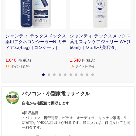
用
シャンティ テックスメックス
シャンティ テックスメックス
薬用アクネコンシーラーN ミデ
薬用スキンケアジェリー WH(1
ィアム(4.5g)［コンシーラ］
50ml)［ジェル状美容液］
1,040
1,540
円(税込)
円(税込)
11
16
ポイント(1%)
ポイント(1%)
1
2
3
4
5
6
7
8
9
10
パソコン・小型家電リサイクル
自宅から宅配便で回収します
●回収品目
・パソコン、携帯電話、ビデオ、オーディオ、キッチン家電、生
活家電など400品目以上が対象です。箱に入れば、何点入れても同
一料金です。