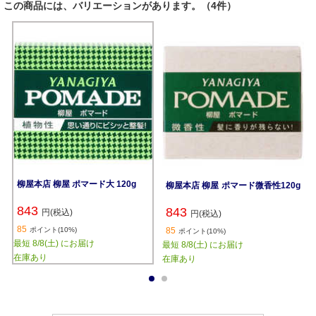
この商品には、バリエーションがあります。（4件）
柳屋本店 柳屋 ポマード大 120g
柳屋本店 柳屋 ポマード微香性120g
843
843
円(税込)
円(税込)
85
ポイント(10%)
85
ポイント(10%)
最短 8/8(土) にお届け
最短 8/8(土) にお届け
在庫あり
在庫あり
1
2