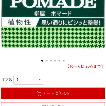
1
2
3
4
5
6
【お一人様 20点まで】
注文数
カートに入れる