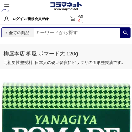
メニュー
0
点
ログイン/新規会員登録
0
円
全ての商品
柳屋本店 柳屋 ポマード大 120g
元祖男性整髪料! 日本人の硬い髪質にピッタリの固形整髪油です｡