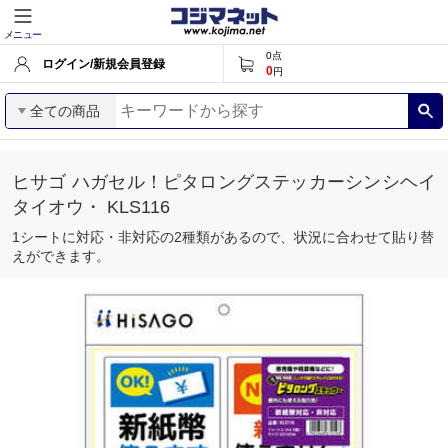
メニュー
0
点
ログイン/新規会員登録
0
円
全ての商品
ヒサゴ ハガセル！ピタロングステッカーシンシヘイ
タイオウ・ KLS116
1シートに対応・非対応の2種類があるので、状況に合わせて貼り替
えができます。