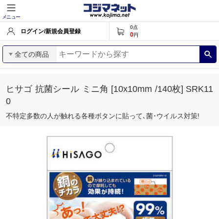
メニュー
0
点
ログイン/新規会員登録
0
円
全ての商品
ヒサゴ 抗菌シール ミニ角 [10x10mm /140枚] SRK11
0
不特定多数の人が触れる各種ボタンに貼って､菌･ウイルス対策!