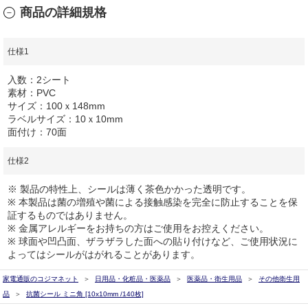
商品の詳細規格
仕様1
入数：2シート
素材：PVC
サイズ：100ｘ148mm
ラベルサイズ：10ｘ10mm
面付け：70面
仕様2
※ 製品の特性上、シールは薄く茶色かかった透明です。
※ 本製品は菌の増殖や菌による接触感染を完全に防止することを保
証するものではありません。
※ 金属アレルギーをお持ちの方はご使用をお控えください。
※ 球面や凹凸面、ザラザラした面への貼り付けなど、ご使用状況に
よってはシールがはがれることがあります。
家電通販のコジマネット
日用品・化粧品・医薬品
医薬品・衛生用品
その他衛生用
品
抗菌シール ミニ角 [10x10mm /140枚]