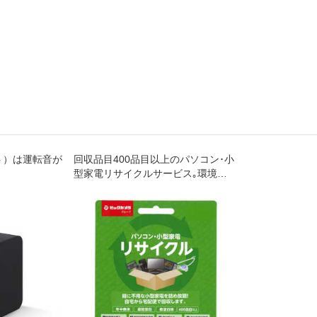
ット）は運転音が
回収品目400品目以上のパソコン･小
型家電リサイクルサービス｡環境省･
経済産業省が認定した工場で､セキ
ュリティ管理･適正な処理が行われ､
再資源化されます｡年中無休｡自宅か
ら宅配便で回収します｡