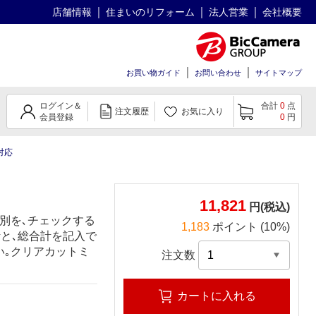
店舗情報
住まいのリフォーム
法人営業
会社概要
お買い物ガイド
お問い合わせ
サイトマップ
ログイン＆
合計
0
点
注文履歴
お気に入り
会員登録
0
円
対応
11,821
円(税込)
別を､チェックする
1,183
ポイント (10%)
計と､総合計を記入で
い｡クリアカットミ
注文数
カートに入れる