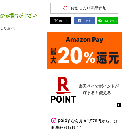
お気に入り商品追加
かかる場合がござい
ポスト
シェア
LINEで送る
なります。
なら
月々1,970円
から。分
割手数料無料