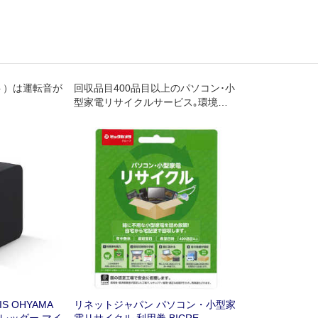
ット）は運転音が
回収品目400品目以上のパソコン･小
型家電リサイクルサービス｡環境省･
経済産業省が認定した工場で､セキ
ュリティ管理･適正な処理が行われ､
再資源化されます｡年中無休｡自宅か
ら宅配便で回収します｡
 OHYAMA
リネットジャパン パソコン・小型家
レッダー マイ
電リサイクル 利用券 BICRE