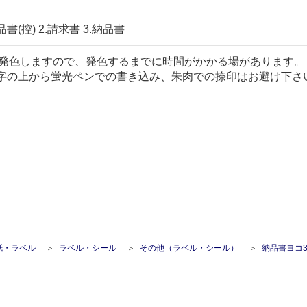
書(控) 2.請求書 3.納品書
発色しますので、発色するまでに時間がかかる場があります。
字の上から蛍光ペンでの書き込み、朱肉での捺印はお避け下さ
紙・ラベル
ラベル・シール
その他（ラベル・シール）
納品書ヨコ3P区分