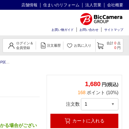
店舗情報
住まいのリフォーム
法人営業
会社概要
お買い物ガイド
お問い合わせ
サイトマップ
ログイン＆
合計
0
点
注文履歴
お気に入り
会員登録
0
円
タイプ
1,680
円(税込)
168
ポイント (10%)
注文数
カートに入れる
かかる場合がござい