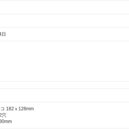
4日
 182ｘ128mm
2穴
0mm