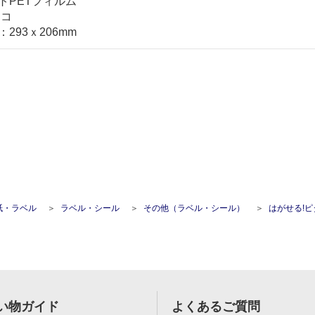
トPETフィルム
ヨコ
293ｘ206mm
紙・ラベル
ラベル・シール
その他（ラベル・シール）
はがせる!ピタロングステッカートイレの使用方法(ペ
い物ガイド
よくあるご質問