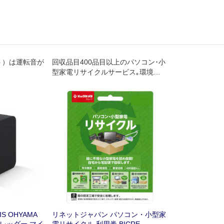
ット）は運転音が
回収品目400品目以上のパソコン･小
型家電リサイクルサービス｡環境省･
経済産業省が認定した工場で､セキ
ュリティ管理･適正な処理が行われ､
再資源化されます｡年中無休｡自宅か
ら宅配便で回収します｡
 OHYAMA
リネットジャパン パソコン・小型家
レッダー マイ
電リサイクル 利用券 BICRE