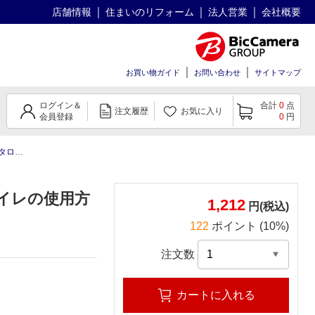
店舗情報
住まいのリフォーム
法人営業
会社概要
お買い物ガイド
お問い合わせ
サイトマップ
ログイン＆
合計
0
点
注文履歴
お気に入り
会員登録
0
円
ーパー)A41面
イレの使用方
1,212
円(税込)
122
ポイント (10%)
注文数
カートに入れる