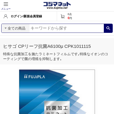
メニュー
0
点
ログイン/新規会員登録
0
円
全ての商品
ヒサゴ CPリーフ抗菌A6100μ CPK1011115
特殊な抗菌加工を施たラミネートフィルムです｡特殊なイオンのコ
ーティングで菌の増殖を抑制します｡