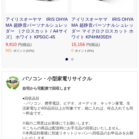
小
アイリスオーヤマ IRIS OHYA
アイリスオーヤマ IRIS OHYA
R
MA 超静音パーソナルシュレッ
MA 超静音パーソナルシュレッ
ダー ［クロスカット / A4サイ
ダー マイクロクロスカット ホ
ズ］ ホワイト KP5GC-45
ワイト KP4HM35EH
9,810
15,156
円(税込)
円(税込)
981
0
ポイント(10%)
ポイント(0%)
1
2
パソコン・小型家電リサイクル
自宅から宅配便で回収します
●回収品目
・パソコン、携帯電話、ビデオ、オーディオ、キッチン家電、生
活家電など400品目以上が対象です。箱に入れば、何点入れても同
一料金です。
※箱のご用意はお客様にてお願いします。
※こちらの商品は配送時にお手元品の回収はいたしません。
※本商品到着後に別途リネットジャパンへ回収品のお申込みをお願
いいたします。