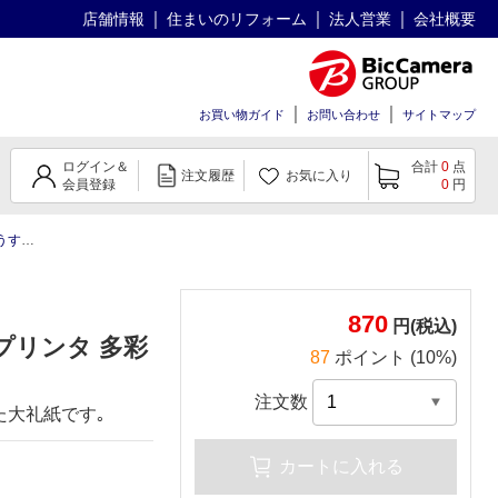
店舗情報
住まいのリフォーム
法人営業
会社概要
お買い物ガイド
お問い合わせ
サイトマップ
ログイン＆
合計
0
点
注文履歴
お気に入り
会員登録
0
円
すもも
870
円(税込)
種プリンタ 多彩
87
ポイント (10%)
注文数
た大礼紙です｡
カートに入れる