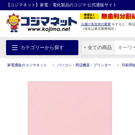
【コジマネット】家電・電化製品のコジマ 公式通販サイト
お届け先住所の変更
をすると、商品
（現在は
東京都
豊島区
）
カテゴリーから探す
全ての商品
家電通販のコジマネット
パソコン・周辺機器・プリンター
印刷用