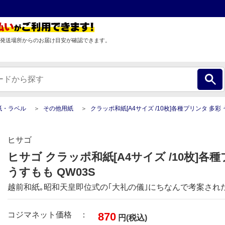
発送場所からのお届け目安が確認できます。
紙・ラベル
その他用紙
クラッポ和紙[A4サイズ /10枚]各種プリンタ 多彩 う
ヒサゴ
ヒサゴ クラッポ和紙[A4サイズ /10枚]各
うすもも QW03S
越前和紙｡昭和天皇即位式の｢大礼の儀｣にちなんで考案され
コジマネット価格 ：
870
円(税込)