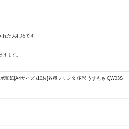
された大礼紙です。
だけます。
ポ和紙[A4サイズ /10枚]各種プリンタ 多彩 うすもも QW03S