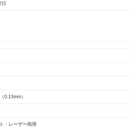
2日
度（0.13mm）
ト・レーザー両用