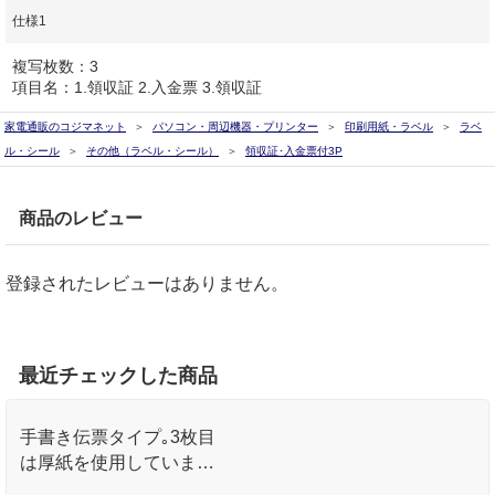
仕様1
複写枚数：3
項目名：1.領収証 2.入金票 3.領収証
家電通販のコジマネット
パソコン・周辺機器・プリンター
印刷用紙・ラベル
ラベ
ル・シール
その他（ラベル・シール）
領収証･入金票付3P
商品のレビュー
登録されたレビューはありません。
最近チェックした商品
手書き伝票タイプ｡3枚目
は厚紙を使用していま
す｡(意匠登録済)