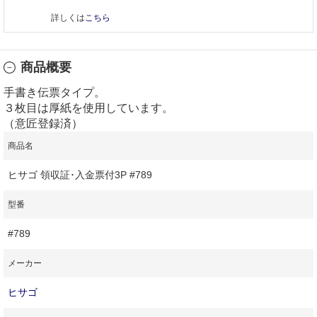
詳しくは
こちら
商品概要
手書き伝票タイプ。
３枚目は厚紙を使用しています。
（意匠登録済）
商品名
ヒサゴ 領収証･入金票付3P #789
型番
#789
メーカー
ヒサゴ