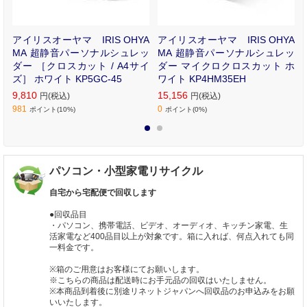
小
アイリスオーヤマ IRIS OHYA
アイリスオーヤマ IRIS OHYA
R
MA 超静音パーソナルシュレッ
MA 超静音パーソナルシュレッ
ダー ［クロスカット / A4サイ
ダー マイクロクロスカット ホ
ズ］ ホワイト KP5GC-45
ワイト KP4HM35EH
9,810
15,156
円(税込)
円(税込)
981
0
ポイント(10%)
ポイント(0%)
1
2
パソコン・小型家電リサイクル
自宅から宅配便で回収します
●回収品目
・パソコン、携帯電話、ビデオ、オーディオ、キッチン家電、生
活家電など400品目以上が対象です。箱に入れば、何点入れても同
一料金です。
※箱のご用意はお客様にてお願いします。
※こちらの商品は配送時にお手元品の回収はいたしません。
※本商品到着後に別途リネットジャパンへ回収品のお申込みをお願
いいたします。