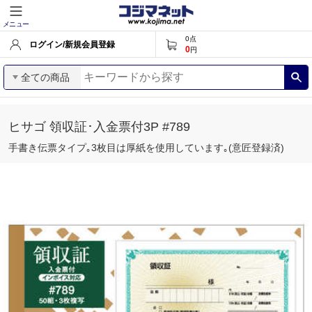
メニュー
0
点
ログイン/新規会員登録
0
円
全ての商品
ヒサゴ 領収証･入金票付3P #789
手書き伝票タイプ｡3枚目は厚紙を使用しています｡(意匠登録済)