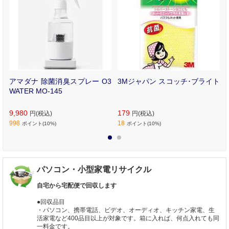
イ
アマダナ 除菌消臭スプレー O3
3Mジャパン スコッチ･ブライト
リ
WATER MO-145
9,980
179
円(税込)
円(税込)
998
18
ポイント(10%)
ポイント(10%)
1
2
パソコン・小型家電リサイクル
自宅から宅配便で回収します
●回収品目
・パソコン、携帯電話、ビデオ、オーディオ、キッチン家電、生
活家電など400品目以上が対象です。箱に入れば、何点入れても同
一料金です。