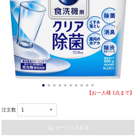
1
2
3
4
5
6
7
8
9
10
【お一人様 1点まで】
注文数
カートに入れる