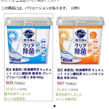
詳しくは
こちら
からご確認ください。
この商品には、バリエーションがあります。（2件）
花王 食器洗い乾燥機専用 キュキュ
花王 食器洗い乾燥機専用 キュキュ
ット クエン酸効果 微香性 グレー
ット クエン酸効果 オレンジオイル
プフルーツの香り 本体 680g
配合 本体 680g
503
507
円(税込)
円(税込)
51
ポイント(10%)
51
ポイント(10%)
販売を終了しました
販売を終了しました
ネット在庫完売
ネット在庫完売
1