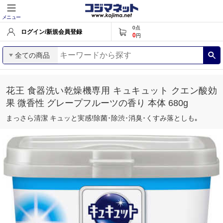
メニュー
0
点
ログイン/新規会員登録
0
円
全ての商品
花王 食器洗い乾燥機専用 キュキュット クエン酸効
果 微香性 グレープフルーツの香り 本体 680g
まっさら清潔 キュッと実感!除菌･除渋･消臭･くすみ落としも｡