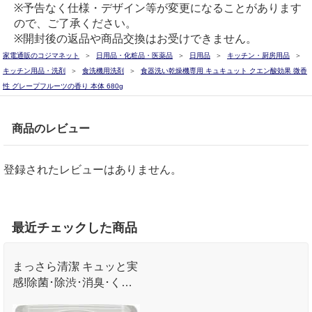
※予告なく仕様・デザイン等が変更になることがあります
ので、ご了承ください。
※開封後の返品や商品交換はお受けできません。
家電通販のコジマネット
日用品・化粧品・医薬品
日用品
キッチン・厨房用品
キッチン用品・洗剤
食洗機用洗剤
食器洗い乾燥機専用 キュキュット クエン酸効果 微香
性 グレープフルーツの香り 本体 680g
商品のレビュー
登録されたレビューはありません。
最近チェックした商品
まっさら清潔 キュッと実
感!除菌･除渋･消臭･くす
み落としも｡