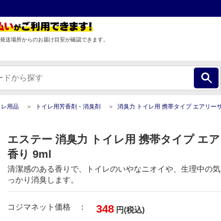
発送場所からのお届け目安が確認できます。
イレ用品
トイレ用芳香剤・消臭剤
消臭力 トイレ用 携帯タイプ エアリーサボンの香り 9
エステー 消臭力 トイレ用 携帯タイプ エ
香り 9ml
清潔感のある香りで、トイレのいやなニオイや、生理中の気
っかり消臭します。
コジマネット価格 ：
348
円(税込)