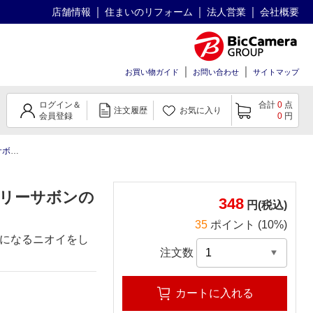
店舗情報
住まいのリフォーム
法人営業
会社概要
お買い物ガイド
お問い合わせ
サイトマップ
ログイン＆
合計
0
点
注文履歴
お気に入り
会員登録
0
円
ml
アリーサボンの
348
円(税込)
35
ポイント (10%)
になるニオイをし
注文数
カートに入れる