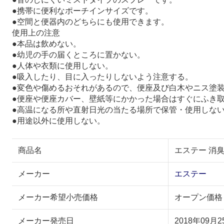
●携帯に便利なポーチインサイズです。
●空間と便器内のどちらにも使用できます。
使用上の注意
●本品は飲めない。
●幼児の手の届くところに置かない。
●人体や衣類に使用しない。
●吸入したり、目に入ったりしないよう注意する。
●変色や傷めるおそれがあるので、便座及び白木やニス塗
●便座や便座カバー、壁紙等にかかった場合はすぐにふき
●高温になる所や直射日光の当たる場所で保管・使用しな
●用途以外に使用しない。
商品名
エステー 消臭
メーカー
エステー
メーカー希望小売価格
オープン価格
メーカー発売日
2018年09月2