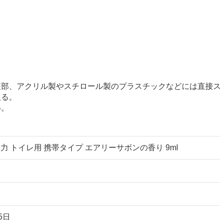
装部、アクリル製やスチロール製のプラスチックなどには直接
取る。
い。
力 トイレ用 携帯タイプ エアリーサボンの香り 9ml
5日