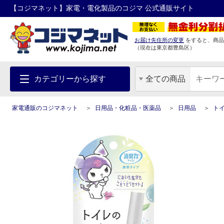
【コジマネット】家電・電化製品のコジマ 公式通販サイト
お届け先住所の変更
をすると、商品
（現在は
東京都
豊島区
）
カテゴリーから探す
全ての商品
家電通販のコジマネット
日用品・化粧品・医薬品
日用品
ト