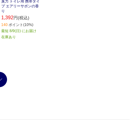
臭力 トイレ用 携帯タイ
プ エアリーサボンの香
り
1,392
円(税込)
140
ポイント(10%)
最短 8/9(日) にお届け
在庫あり