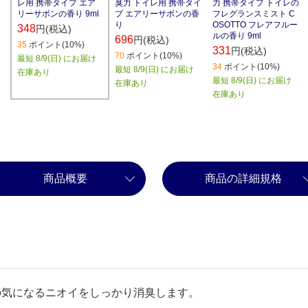
レ用 携帯タイプ エア
臭力 トイレ用 携帯タイ
力 携帯タイプ トイレの
リーサボンの香り 9ml
プ エアリーサボンの香
フレグランスミスト C
り
OSOTTO フレアフルー
348
円(税込)
ルの香り 9ml
696
円(税込)
35
ポイント(10%)
331
円(税込)
70
ポイント(10%)
最短 8/9(日) にお届け
34
ポイント(10%)
最短 8/9(日) にお届け
在庫あり
最短 8/9(日) にお届け
在庫あり
在庫あり
商品概要
商品の詳細規格
の気になるニオイをしっかり消臭します。