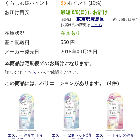
くらし応援ポイント：
35
ポイント (10%)
お届け目安 ：
最短 8/9(日) にお届け
東京都豊島区
上記は「
」へのお届け目安と
お届け先の変更は
こちら
在庫状況 ：
在庫あり
基本配送料 ：
550
円
メーカー発売日 ：
2018年09月25日
本商品は宅配便でのお届けになります。
詳しくは
こちら
からご確認ください。
この商品には、バリエーションがあります。（4件）
エステー 消臭力 トイ
エステー (2個セット)消
エステー トイレの消臭