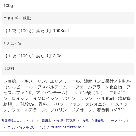
100g
エネルギー(熱量)
【１袋（100ｇ）あたり】100Kcal
たんぱく質
【１袋（100ｇ）あたり】3.0g
原材料
ショ糖、デキストリン、エリスリトール、濃縮リンゴ果汁／甘味料
（ソルビトール、アスパルテーム・L-フェニルアラニン化合物、ア
セスルファムK、アドバンテーム）、クエン酸（Na）、アルギニ
ン、ロイシン、イソロイシン、バリン、リジン、ゲル化剤（増粘多
糖類）、乳酸Ca、香料、トリプトファン、スレオニン、ヒスチジ
ン、フェニルアラニン、プロリン、メチオニン、着色料（V.B2）
家電通販のコジマネット
日用品・化粧品・医薬品
食品・健康食品
サプリメント
アミノバイタルゼリードリンク SUPER SPORTS(100g)