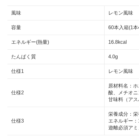
風味
レモン風味
容量
60本入箱(1本4
エネルギー(熱量)
16.8kcal
たんぱく質
4.0g
仕様1
レモン風味
原材料名：ホ
仕様2
酸、メチオニ
甘味料（アス
栄養成分：栄
仕様3
エネルギー：16
遊離必須アミノ