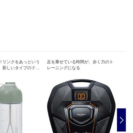
ドリンクをあっという
足を乗せている時間が、歩く力のト
SIX
、新しいタイプのドリ
レーニングになる
のため
ー！
Nex