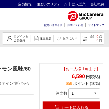
店舗情報
住まいのリフォーム
法人営業
会社概要
お買い物ガイド
お問い合わせ
サイトマップ
ログイン＆
合計
0
点
注文履歴
お気に入り
会員登録
0
円
レモン風味/60
【お一人様
1
点まで】
6,590
円(税込)
ロテイン"新パッケ
659
ポイント (10%)
注文数
カートに入れる