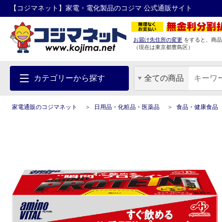
【コジマネット】家電・電化製品のコジマ 公式通販サイト
お届け先住所の変更
をすると、商品
（現在は
東京都
豊島区
）
カテゴリーから探す
全ての商品
家電通販のコジマネット
日用品・化粧品・医薬品
食品・健康食品