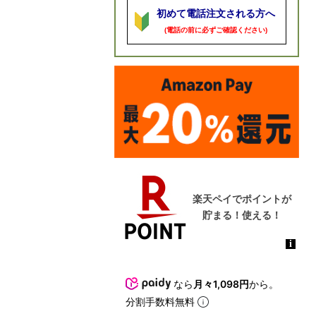
初めて電話注文される方へ
(電話の前に必ずご確認ください)
なら
月々1,098円
から。
分割手数料無料