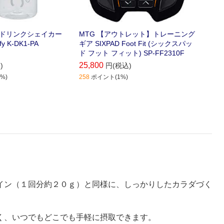
動ドリンクシェイカー
MTG 【アウトレット】トレーニング
MTG 
y K-DK1-PA
ギア SIXPAD Foot Fit (シックスパッ
ックス
ド フット フィット) SP-FF2310F
ズ Bod
25,800
3,540
)
円(税込)
%)
258
ポイント(1%)
354
ポイ
イン（１回分約２０ｇ）と同様に、しっかりしたカラダづく
く、いつでもどこでも手軽に摂取できます。