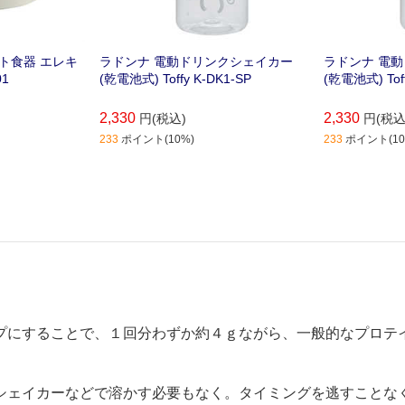
ト食器 エレキ
ラドンナ 電動ドリンクシェイカー
ラドンナ 電
01
(乾電池式) Toffy K-DK1-SP
(乾電池式) Toff
2,330
2,330
円(税込)
円(税込
233
ポイント(10%)
233
ポイント(10
プにすることで、１回分わずか約４ｇながら、一般的なプロテ
シェイカーなどで溶かす必要もなく。タイミングを逃すことな