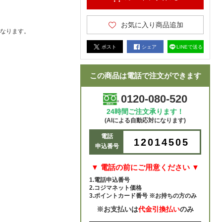
お気に入り商品追加
なります。
ポスト
シェア
LINEで送る
この商品は電話で注文ができます
0120-080-520
24時間ご注文承ります！
(AIによる自動応対になります)
電話
12014505
申込番号
▼ 電話の前にご用意ください ▼
1.電話申込番号
2.コジマネット価格
3.ポイントカード番号 ※お持ちの方のみ
※お支払いは
代金引換払い
のみ