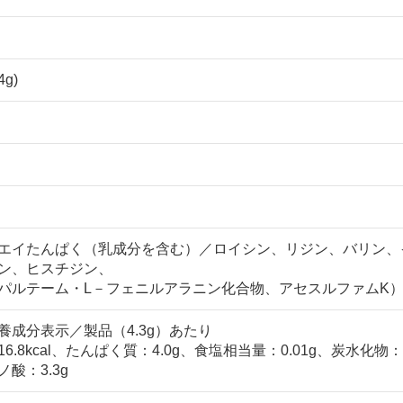
g)
エイたんぱく（乳成分を含む）／ロイシン、リジン、バリン、
ン、ヒスチジン、
パルテーム・L－フェニルアラニン化合物、アセスルファムK）
養成分表示／製品（4.3g）あたり
.8kcal、たんぱく質：4.0g、食塩相当量：0.01g、炭水化物：0
酸：3.3g