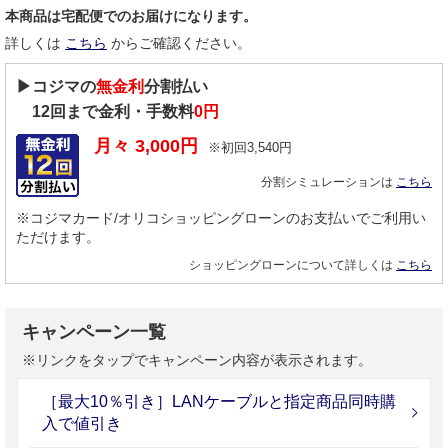
本商品は宅配便でのお届けになります。
詳しくは
こちら
からご確認ください。
▶コジマの
無金利
分割払い
12
回まで金利・手数料
0円
月々
3,000
円
※初回
3,540
円
分割シミュレーションは
こちら
※コジマカード/オリコショッピングローンのお支払いでご利用い
ただけます。
ショッピングローンについて詳しくは
こちら
キャンペーン一覧
※リンクをタップでキャンペーン内容が表示されます。
［最大10％引き］LANケーブルと指定商品同時購
入で値引き