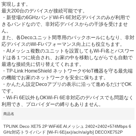
実現します。
最大200台のデバイスが接続可能です。
・新登場の6GHzバンドWi-Fi 6E対応デバイスのみが利用で
きるバンドなので、非対応デバイスからの干渉を受けませ
ん。
また、各Decoユニット間専用のバックホールにもなり、非対
応デバイスのWi-Fiパフォーマンス向上にも役立ちます。
・AIメッシュ複数のユニットを設置してもWi-Fi名とパスワー
ドは各１つに統合され、お家の中を移動しながらでも自動で
最適な接続先に切り替えてくれます。
・TP-Link HomeShield ネットワークやIoT機器を守る最先端
の機能でお家のネットワークを安全に保ちます。
・かんたん設定Decoアプリの表示に沿って進めるだけでOK
です。
・Wi-Fi 6E以外もOKWi-Fi 6E非対応のデバイスでも問題なく
利用でき、プロバイダーの縛りもありません。
商品名
TPLINK Deco XE75 2P WiFi6E AIメッシュ 2402+2402+574Mbps 6
GHz対応トライバンド [Wi-Fi 6E(ax)/ac/n/a/g/b] DECOXE752P