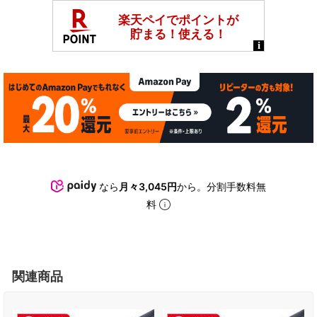
なら
月々3,045円
から。分割手数料無
料
関連商品