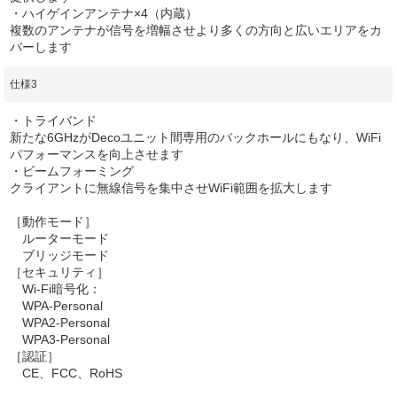
・ハイゲインアンテナ×4（内蔵）
複数のアンテナが信号を増幅させより多くの方向と広いエリアをカ
バーします
仕様3
・トライバンド
新たな6GHzがDecoユニット間専用のバックホールにもなり、WiFi
パフォーマンスを向上させます
・ビームフォーミング
クライアントに無線信号を集中させWiFi範囲を拡大します
［動作モード］
ルーターモード
ブリッジモード
［セキュリティ］
Wi-Fi暗号化：
WPA-Personal
WPA2-Personal
WPA3-Personal
［認証］
CE、FCC、RoHS