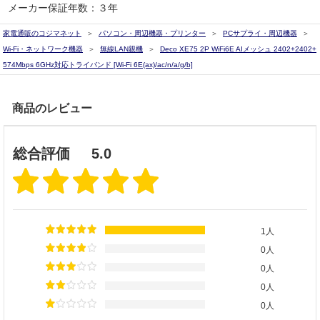
メーカー保証年数：３年
家電通販のコジマネット
パソコン・周辺機器・プリンター
PCサプライ・周辺機器
Wi-Fi・ネットワーク機器
無線LAN親機
Deco XE75 2P WiFi6E AIメッシュ 2402+2402+
574Mbps 6GHz対応トライバンド [Wi-Fi 6E(ax)/ac/n/a/g/b]
商品のレビュー
総合評価
5.0
1人
0人
0人
0人
0人