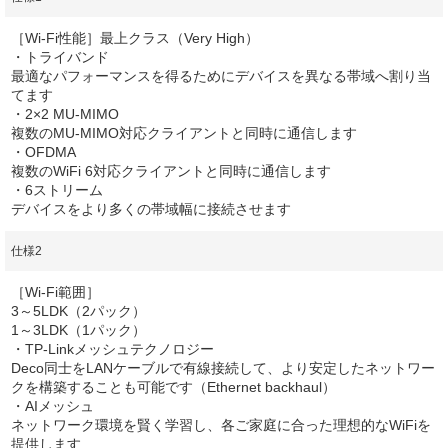
［Wi-Fi性能］最上クラス（Very High）
・トライバンド
最適なパフォーマンスを得るためにデバイスを異なる帯域へ割り当
てます
・2×2 MU-MIMO
複数のMU-MIMO対応クライアントと同時に通信します
・OFDMA
複数のWiFi 6対応クライアントと同時に通信します
・6ストリーム
デバイスをより多くの帯域幅に接続させます
仕様2
［Wi-Fi範囲］
3～5LDK（2パック）
1～3LDK（1パック）
・TP-Linkメッシュテクノロジー
Deco同士をLANケーブルで有線接続して、より安定したネットワー
クを構築することも可能です（Ethernet backhaul）
・AIメッシュ
ネットワーク環境を賢く学習し、各ご家庭に合った理想的なWiFiを
提供します