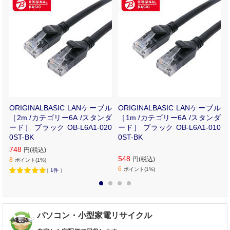
ル
ORIGINALBASIC LANケーブル
ORIGINALBASIC LANケーブル
ッ
［2m /カテゴリー6A /スタンダ
［1m /カテゴリー6A /スタンダ
F
ード］ ブラック OB-L6A1-020
ード］ ブラック OB-L6A1-010
0ST-BK
0ST-BK
748
円(税込)
548
円(税込)
8
ポイント(1%)
6
ポイント(1%)
（
1件
）
1
2
3
4
パソコン・小型家電リサイクル