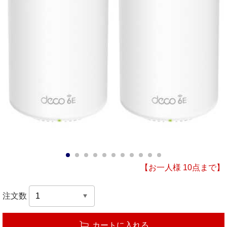
1
2
3
4
5
6
7
8
9
10
11
【お一人様 10点まで】
注文数
カートに入れる