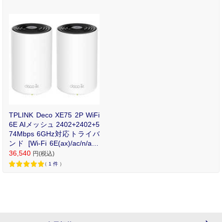
TPLINK Deco XE75 2P WiFi
6E AIメッシュ 2402+2402+5
74Mbps 6GHz対応トライバ
ンド [Wi-Fi 6E(ax)/ac/n/a/g/
b] DECOXE752P
36,540
円(税込)
（
1
件
）