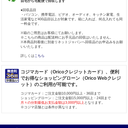
自宅から宅配便で回収します
●回収品目
・パソコン、携帯電話、ビデオ、オーディオ、キッチン家電、生
活家電など400品目以上が対象です。箱に入れば、何点入れても同
一料金です。
※箱のご用意はお客様にてお願いします。
※こちらの商品は配送時にお手元品の回収はいたしません。
※本商品到着後に別途リネットジャパンへ回収品のお申込みをお願
いいたします。
詳しくは
こちら
コジマカード（Oricoクレジットカード）、便利
でお得なショッピングローン（Orico Webクレジ
ット）のご利用が可能です。
コジマカード：ご注文金額10,000円以上・36回まで
ショッピングローン：ご注文金額15,000円以上・24回まで
月々の分割最低お支払金額は3,000円以上
となります。
※コジマ店舗とは条件が異なります。