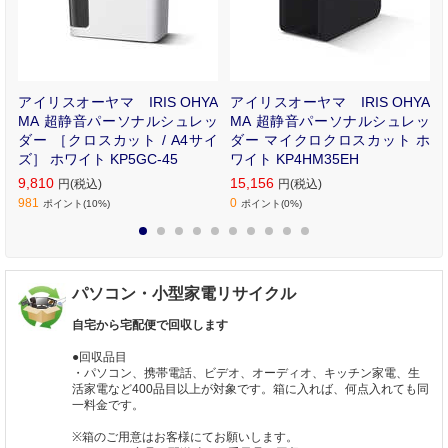
卓
アイリスオーヤマ IRIS OHYA
アイリスオーヤマ IRIS OHYA
W
MA 超静音パーソナルシュレッ
MA 超静音パーソナルシュレッ
ダー ［クロスカット / A4サイ
ダー マイクロクロスカット ホ
ズ］ ホワイト KP5GC-45
ワイト KP4HM35EH
9,810
15,156
円(税込)
円(税込)
981
0
ポイント(10%)
ポイント(0%)
1
2
3
4
5
6
7
8
9
10
パソコン・小型家電リサイクル
自宅から宅配便で回収します
●回収品目
・パソコン、携帯電話、ビデオ、オーディオ、キッチン家電、生
活家電など400品目以上が対象です。箱に入れば、何点入れても同
一料金です。
※箱のご用意はお客様にてお願いします。