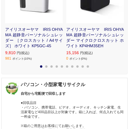
卓
アイリスオーヤマ IRIS OHYA
アイリスオーヤマ IRIS OHYA
W
MA 超静音パーソナルシュレッ
MA 超静音パーソナルシュレッ
ダー ［クロスカット / A4サイ
ダー マイクロクロスカット ホ
ズ］ ホワイト KP5GC-45
ワイト KP4HM35EH
9,810
15,156
円(税込)
円(税込)
981
0
ポイント(10%)
ポイント(0%)
1
2
3
4
5
6
7
8
9
10
パソコン・小型家電リサイクル
自宅から宅配便で回収します
●回収品目
・パソコン、携帯電話、ビデオ、オーディオ、キッチン家電、生
活家電など400品目以上が対象です。箱に入れば、何点入れても同
一料金です。
※箱のご用意はお客様にてお願いします。