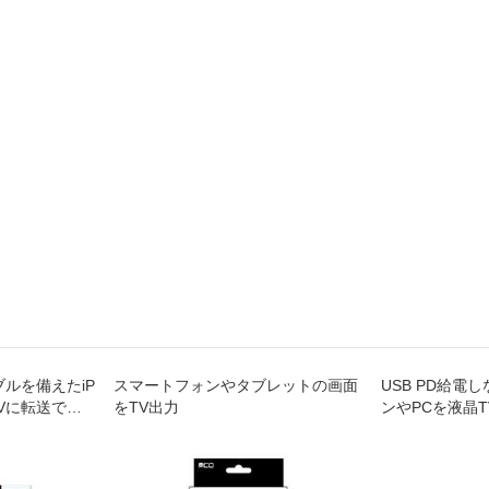
ルを備えたiP
スマートフォンやタブレットの画面
USB PD給電
をTVに転送でき
をTV出力
ンやPCを液晶TV
ケーブル
端子をHDMI端