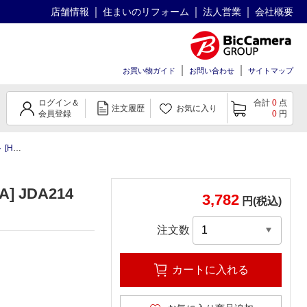
店舗情報
住まいのリフォーム
法人営業
会社概要
お買い物ガイド
お問い合わせ
サイトマップ
ログイン＆
合計
0
点
注文履歴
お気に入り
会員登録
0
円
GA]
 JDA214
3,782
円(税込)
注文数
カートに入れる