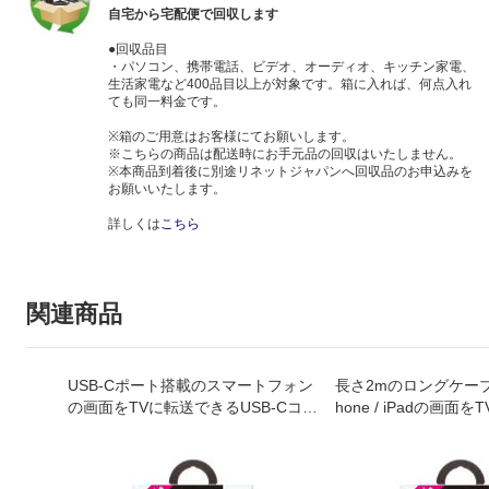
自宅から宅配便で回収します
●回収品目
・パソコン、携帯電話、ビデオ、オーディオ、キッチン家電、
生活家電など400品目以上が対象です。箱に入れば、何点入れ
ても同一料金です。
※箱のご用意はお客様にてお願いします。
※こちらの商品は配送時にお手元品の回収はいたしません。
※本商品到着後に別途リネットジャパンへ回収品のお申込みを
お願いいたします。
詳しくは
こちら
関連商品
USB-Cポート搭載のスマートフォン
長さ2mのロングケーブ
の画面をTVに転送できるUSB-Cコネ
hone / iPadの画面
クタ HDMIミラーリングケーブル 2
るHDMIミラーリング
m