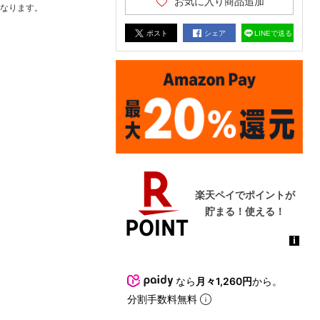
お気に入り商品追加
なります。
ポスト
シェア
LINEで送る
なら
月々1,260円
から。
分割手数料無料