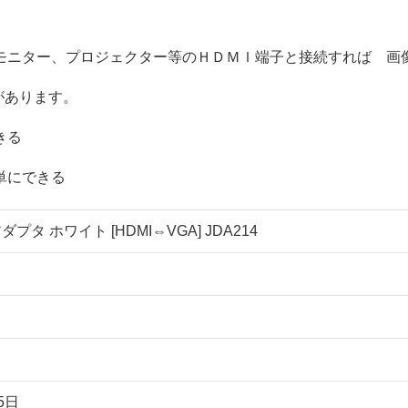
モニター、プロジェクター等のＨＤＭＩ端子と接続すれば 画
があります。
きる
単にできる
ダプタ ホワイト [HDMI⇔VGA] JDA214
5日