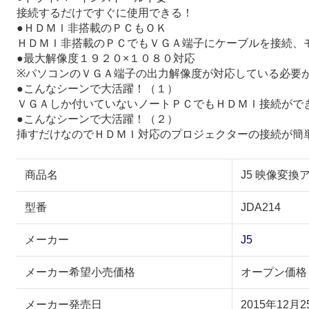
接続するだけですぐに使用できる！
●ＨＤＭＩ非搭載のＰＣもＯＫ
ＨＤＭＩ非搭載のＰＣでもＶＧＡ端子にケーブルを接続、
●最大解像度１９２０×１０８０対応
※パソコンのＶＧＡ端子の出力解像度が対応している必要
●こんなシーンで大活躍！（１）
ＶＧＡしか付いていないノートＰＣでもＨＤＭＩ接続がで
●こんなシーンで大活躍！（２）
挿すだけなのでＨＤＭＩ対応のプロジェクターの接続が簡
商品名
J5 映像変換ア
型番
JDA214
メーカー
J5
メーカー希望小売価格
オープン価格
メーカー発売日
2015年12月2