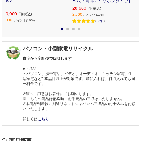
H
WZ
B-C) / 両耳 / イヤホンタイプ] W
F-G700N/WZ
28,600
円(税込)
9,900
円(税込)
2,860
ポイント(10%)
990
ポイント(10%)
（
2件
）
1
2
3
4
パソコン・小型家電リサイクル
自宅から宅配便で回収します
●回収品目
・パソコン、携帯電話、ビデオ、オーディオ、キッチン家電、生
活家電など400品目以上が対象です。箱に入れば、何点入れても同
一料金です。
※箱のご用意はお客様にてお願いします。
※こちらの商品は配送時にお手元品の回収はいたしません。
※本商品到着後に別途リネットジャパンへ回収品のお申込みをお願
いいたします。
詳しくは
こちら
商品概要