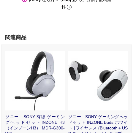
料
関連商品
ッ
ソニー SONY 有線 ゲーミン
ソニー SONY ゲーミングヘッ
ク
グヘッドセットINZONE H3
ドセット INZONE Buds ホワイ
/
（インゾーンH3） MDR-G300-
ト [ワイヤレス (Bluetooth＋US