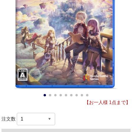
1
2
3
4
5
6
7
8
9
【お一人様 1点まで】
注文数