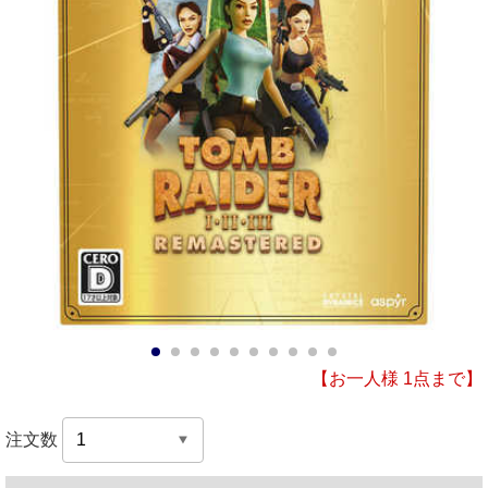
1
2
3
4
5
6
7
8
9
10
【お一人様 1点まで】
注文数