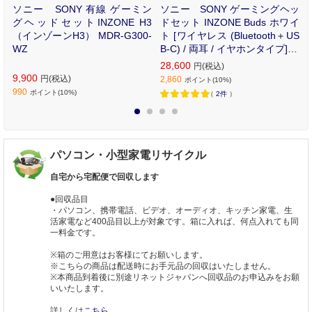
ッ
ソニー SONY 有線 ゲーミン
ソニー SONY ゲーミングヘッ
ク
グヘッドセットINZONE H3
ドセット INZONE Buds ホワイ
/
（インゾーンH3） MDR-G300-
ト [ワイヤレス (Bluetooth＋US
H
WZ
B-C) / 両耳 / イヤホンタイプ] W
F-G700N/WZ
28,600
円(税込)
9,900
円(税込)
2,860
ポイント(10%)
990
ポイント(10%)
（
2件
）
1
2
3
4
パソコン・小型家電リサイクル
自宅から宅配便で回収します
●回収品目
・パソコン、携帯電話、ビデオ、オーディオ、キッチン家電、生
活家電など400品目以上が対象です。箱に入れば、何点入れても同
一料金です。
※箱のご用意はお客様にてお願いします。
※こちらの商品は配送時にお手元品の回収はいたしません。
※本商品到着後に別途リネットジャパンへ回収品のお申込みをお願
いいたします。
詳しくは
こちら