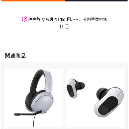
なら
月々1,121円
から。分割手数料無
料
関連商品