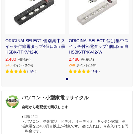
ORIGINALSELECT 個別集中ス
ORIGINALSELECT 個別集中ス
イッチ付節電タップ4個口2m 黒
イッチ付節電タップ4個口2m 白
HSBK-TPKV42-K
HSBK-TPKV42-W
2,480
2,480
円(税込)
円(税込)
248
248
ポイント(10%)
ポイント(10%)
（
1件
）
（
1件
）
1
パソコン・小型家電リサイクル
自宅から宅配便で回収します
●回収品目
・パソコン、携帯電話、ビデオ、オーディオ、キッチン家電、生
活家電など400品目以上が対象です。箱に入れば、何点入れても同
一料金です。