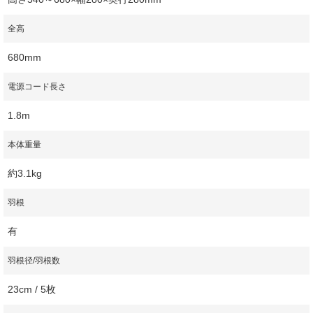
全高
680mm
電源コード長さ
1.8m
本体重量
約3.1kg
羽根
有
羽根径/羽根数
23cm / 5枚