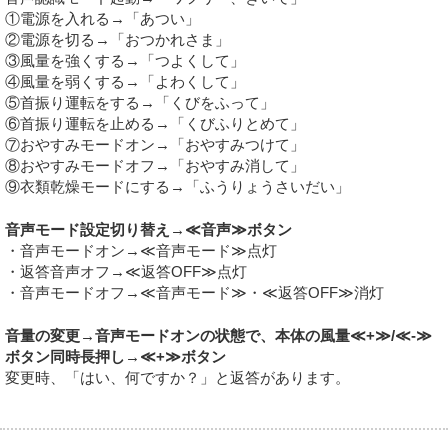
①電源を入れる→「あつい」
②電源を切る→「おつかれさま」
③風量を強くする→「つよくして」
④風量を弱くする→「よわくして」
⑤首振り運転をする→「くびをふって」
⑥首振り運転を止める→「くびふりとめて」
⑦おやすみモードオン→「おやすみつけて」
⑧おやすみモードオフ→「おやすみ消して」
⑨衣類乾燥モードにする→「ふうりょうさいだい」
音声モード設定切り替え→≪音声≫ボタン
・音声モードオン→≪音声モード≫点灯
・返答音声オフ→≪返答OFF≫点灯
・音声モードオフ→≪音声モード≫・≪返答OFF≫消灯
音量の変更→音声モードオンの状態で、本体の風量≪+≫/≪-≫
ボタン同時長押し→≪+≫ボタン
変更時、「はい、何ですか？」と返答があります。