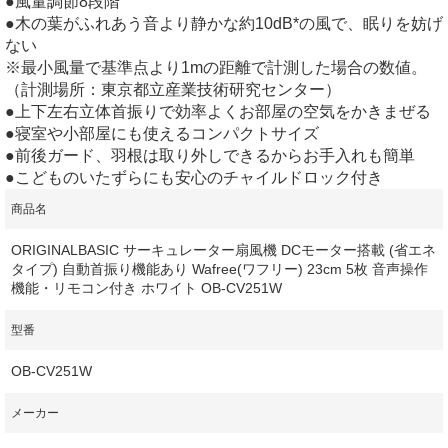
●風量調節8段階
●木の葉がふれあう音より静かな約10dB*の風で、眠りを妨げ
ない
※最小風量で基準点より1mの距離で計測した場合の数値。
（計測場所：東京都立産業技術研究センター）
●上下左右立体首振りで効率よくお部屋の空気をかきまぜる
●寝室や小部屋にも使えるコンパクトサイズ
●前後ガード、羽根は取り外しできるからお手入れも簡単
●こどものいたずらにも安心のチャイルドロック付き
商品名
ORIGINALBASIC サーキュレーター扇風機 DCモーター搭載 (省エネ
タイプ) 自動首振り機能あり Wafree(ワフリー) 23cm 5枚 音声操作
機能・リモコン付き ホワイト OB-CV251W
型番
OB-CV251W
メーカー