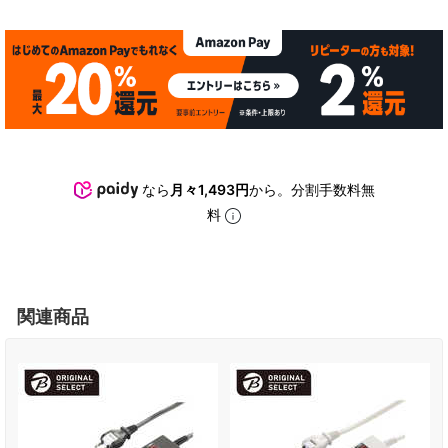
なら
月々1,493円
から。分割手数料無
料
関連商品