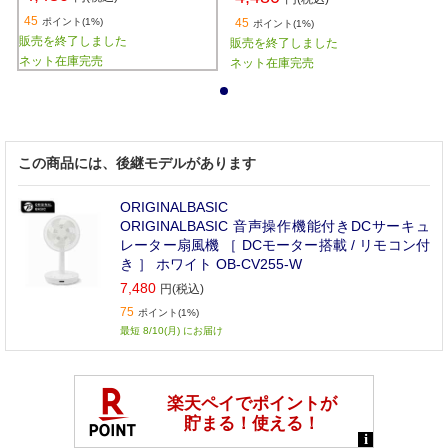
CV251W
1-H
45
ポイント(1%)
45
ポイント(1%)
販売を終了しました
販売を終了しました
ネット在庫完売
ネット在庫完売
1
この商品には、後継モデルがあります
ORIGINALBASIC
ORIGINALBASIC 音声操作機能付きDCサーキュ
レーター扇風機 ［ DCモーター搭載 / リモコン付
き ］ ホワイト OB-CV255-W
7,480
円(税込)
75
ポイント(1%)
最短 8/10(月) にお届け