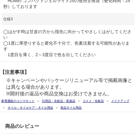
HOMEI コンパクトジェルライト25の使用を推奨（硬化時間：25
秒）しております
仕様3
◯はがす時は甘皮の方から指先に向かってやさしくはがしてくださ
い
◯1度に厚塗りすると硬化不十分で、色素沈着する可能性がありま
す
1度目を薄く、2～3度目で色を出してください
【注意事項】
※キャンペーンやパッケージリニューアル等で掲載画像と
は異なる場合があります。
※開封後の返品や商品交換はお受けできません。
家電通販のコジマネット
日用品・化粧品・医薬品
コスメ・化粧品
メイクアップ
ネイル・ネイルケア・ネイル用品
単品ネイル用品
商品のレビュー