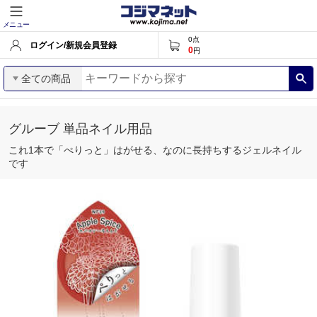
メニュー
0
点
ログイン/新規会員登録
0
円
全ての商品
グルーブ 単品ネイル用品
これ1本で「ぺりっと」はがせる、なのに長持ちするジェルネイル
です