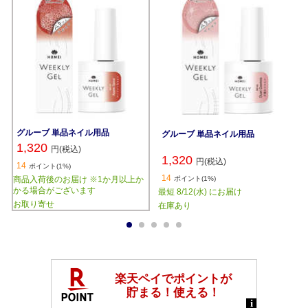
グルーブ 単品ネイル用品
グルーブ 単品ネイル用品
1,320
円(税込)
1,320
円(税込)
14
ポイント(1%)
14
商品入荷後のお届け ※1か月以上か
ポイント(1%)
かる場合がございます
最短 8/12(水) にお届け
お取り寄せ
在庫あり
1
2
3
4
5