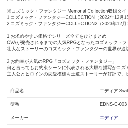
※コズミック・ファンタジー Memorial Collection収録タ
1.コズミック・ファンタジーCOLLECTION（2022年12
2.コズミック・ファンタジーCOLLECTION2（2023年12
1.お求めやすい価格でシリーズ全てをひとまとめ
OVAが発売されるまでの人気RPGとなったコズミック・
壮大なストーリーのコズミック・ファンタジーの世界が途切れ
2.お約束が人気のRPG「コズミック・ファンタジー」
何と言ってもお約束シーンに代表される大胆な描写がコズ
主人公とヒロインの恋愛模様も王道ストーリーが好評で、
商品名
エディア Swit
型番
EDNS-C-003
メーカー
エディア