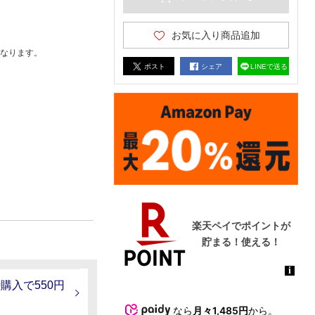
お気に入り商品追加
なります。
ポスト
シェア
LINEで送る
時購入で550円
なら
月々1,485円
から。