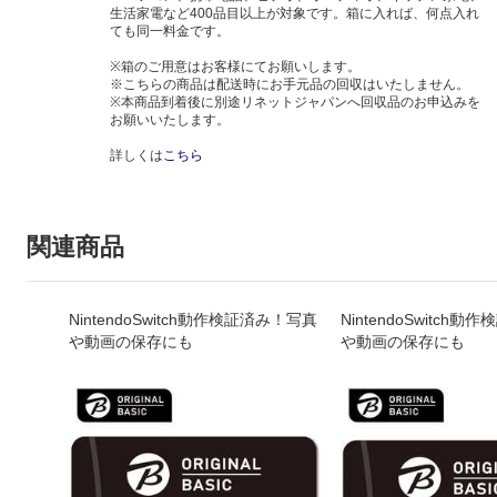
生活家電など400品目以上が対象です。箱に入れば、何点入れ
ても同一料金です。
※箱のご用意はお客様にてお願いします。
※こちらの商品は配送時にお手元品の回収はいたしません。
※本商品到着後に別途リネットジャパンへ回収品のお申込みを
お願いいたします。
詳しくは
こちら
関連商品
NintendoSwitch動作検証済み！写真
NintendoSwitch
や動画の保存にも
や動画の保存にも