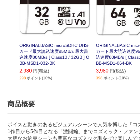
ORIGINALBASIC microSDHC UHS-I
ORIGINALBASIC mic
カード最大読込速度95MB/s 最大書
カード最大読込速度95M
込速度80MB/s [ Class10 / 32GB ] O
込速度80MB/s [ Class10 / 64GB ] O
BB-MSD1-032-BK
BB-MSD1-064-BK
2,980
3,980
円(税込)
円(税込)
298
ポイント(10%)
398
ポイント(10%)
商品概要
ボイスと動きのあるビジュアルシーンで人気を博した「コ
1作目から5作目となる「激闘編」までコズミック・ファ
大胆なお約束シーンも豊富なコズミック調をぜひ楽しんで