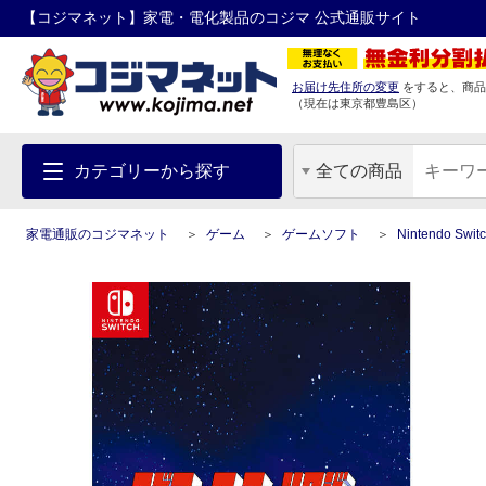
【コジマネット】家電・電化製品のコジマ 公式通販サイト
お届け先住所の変更
をすると、商品
（現在は
東京都
豊島区
）
カテゴリーから探す
全ての商品
家電通販のコジマネット
ゲーム
ゲームソフト
Nintendo Sw