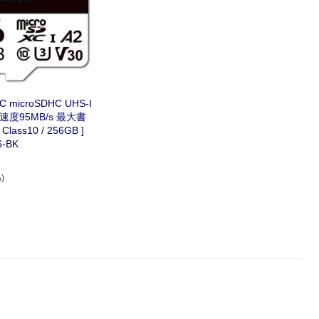
C microSDHC UHS-I
度95MB/s 最大書
6-BK
)