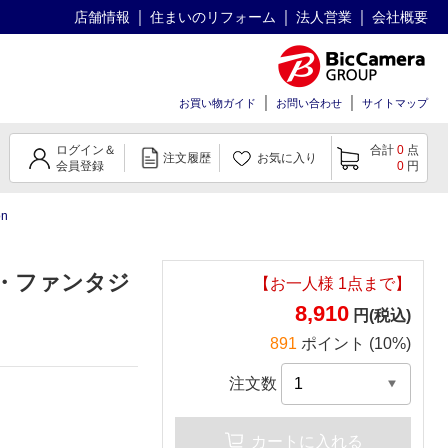
店舗情報
住まいのリフォーム
法人営業
会社概要
お買い物ガイド
お問い合わせ
サイトマップ
ログイン＆
合計
0
点
注文履歴
お気に入り
会員登録
0
円
n
ク・ファンタジ
【お一人様
1
点まで】
8,910
円(税込)
891
ポイント (10%)
注文数
カートに入れる