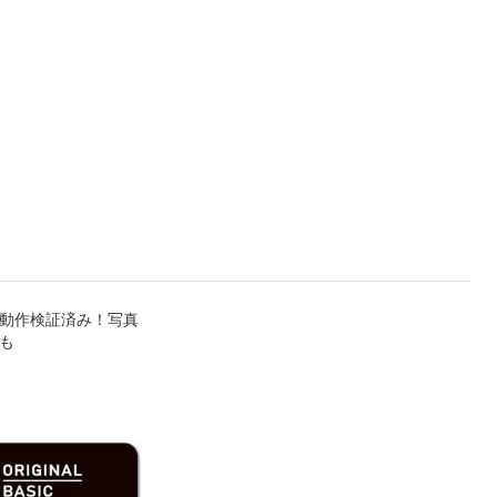
itch動作検証済み！写真
も