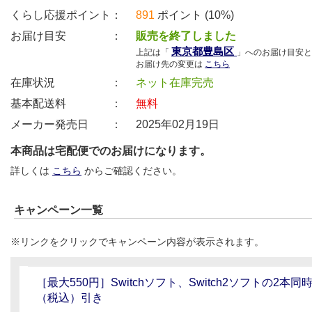
くらし応援ポイント：
891
ポイント (10%)
お届け目安 ：
販売を終了しました
東京都豊島区
上記は「
」へのお届け目安と
お届け先の変更は
こちら
在庫状況 ：
ネット在庫完売
基本配送料 ：
無料
メーカー発売日 ：
2025年02月19日
本商品は宅配便でのお届けになります。
詳しくは
こちら
からご確認ください。
キャンペーン一覧
※リンクをクリックでキャンペーン内容が表示されます。
［最大550円］Switchソフト、Switch2ソフトの2本同
（税込）引き