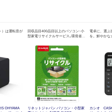
ット）は運転音が
回収品目400品目以上のパソコン･小
電卓に、選ぶ
型家電リサイクルサービス｡環境省･
を。鮮やかな
経済産業省が認定した工場で､セキュ
をわくわくす
リティ管理･適正な処理が行われ､再
資源化されます｡年中無休｡自宅から
宅配便で回収します｡
S OHYAMA
リネットジャパン パソコン・小型家
カシオ CAS