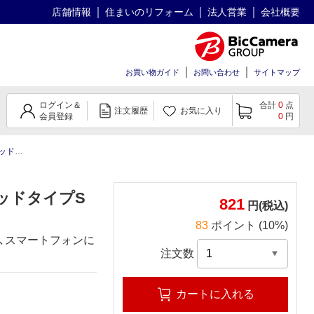
店舗情報
住まいのリフォーム
法人営業
会社概要
お買い物ガイド
お問い合わせ
サイトマップ
ログイン＆
合計
0
点
注文履歴
お気に入り
会員登録
0
円
トグレー
パッドタイプS
821
円(税込)
83
ポイント (10%)
た､スマートフォンに
注文数
カートに入れる