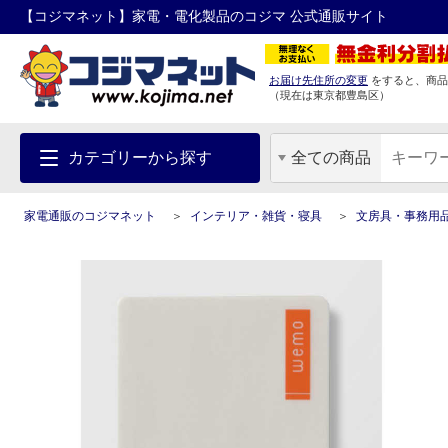
【コジマネット】家電・電化製品のコジマ 公式通販サイト
お届け先住所の変更
をすると、商品
（現在は
東京都
豊島区
）
カテゴリーから探す
全ての商品
家電通販のコジマネット
インテリア・雑貨・寝具
文房具・事務用