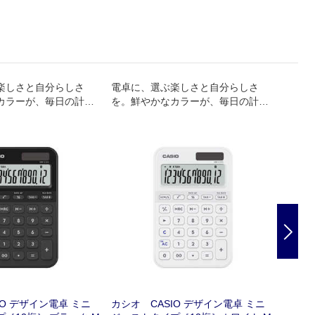
楽しさと自分らしさ
電卓に、選ぶ楽しさと自分らしさ
電卓に
カラーが、毎日の計算
を。鮮やかなカラーが、毎日の計算
を。鮮
るひとときに。
をわくわくするひとときに。
をわく
Nex
IO デザイン電卓 ミニ
カシオ CASIO デザイン電卓 ミニ
カシオ