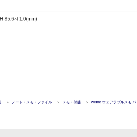
85.6×t 1.0(mm)
ン
品
ノート・メモ・ファイル
メモ・付箋
wemo ウェアラブルメモ パッドタイプS ライ