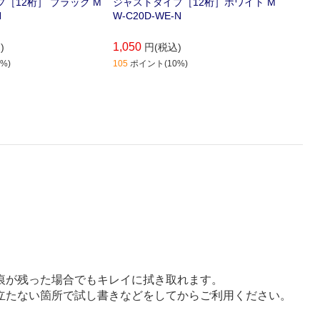
［12桁］ ブラック M
ジャストタイプ［12桁］ホワイト M
ジャス
N
W-C20D-WE-N
ク MW
1,050
1,050
)
円(税込)
%)
105
ポイント(10%)
105
ポイ
痕が残った場合でもキレイに拭き取れます。
立たない箇所で試し書きなどをしてからご利用ください。