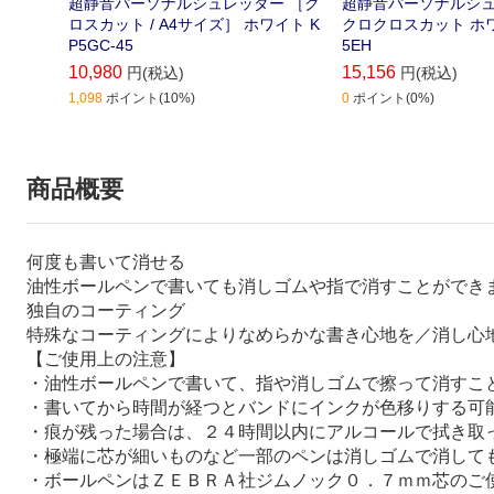
超静音パーソナルシュレッダー ［ク
超静音パーソナルシュ
ロスカット / A4サイズ］ ホワイト K
クロクロスカット ホワ
P5GC-45
5EH
10,980
15,156
円(税込)
円(税込)
1,098
ポイント(10%)
0
ポイント(0%)
商品概要
何度も書いて消せる
油性ボールペンで書いても消しゴムや指で消すことができ
独自のコーティング
特殊なコーティングによりなめらかな書き心地を／消し心
【ご使用上の注意】
・油性ボールペンで書いて、指や消しゴムで擦って消すこ
・書いてから時間が経つとバンドにインクが色移りする可
・痕が残った場合は、２４時間以内にアルコールで拭き取
・極端に芯が細いものなど一部のペンは消しゴムで消して
・ボールペンはＺＥＢＲＡ社ジムノック０．７ｍｍ芯のご