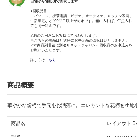
自宅から宅配便で回収します
●回収品目
・パソコン、携帯電話、ビデオ、オーディオ、キッチン家電、
生活家電など400品目以上が対象です。箱に入れば、何点入れ
ても同一料金です。
※箱のご用意はお客様にてお願いします。
※こちらの商品は配送時にお手元品の回収はいたしません。
※本商品到着後に別途リネットジャパンへ回収品のお申込みを
お願いいたします。
詳しくは
こちら
商品概要
華やかな総柄で手元をお洒落に。エレガントな花柄を生地
商品名
レイアウト BA