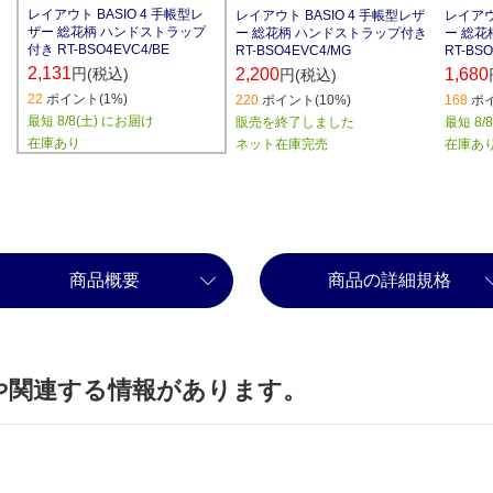
レイアウト BASIO 4 手帳型レ
レイアウト BASIO 4 手帳型レザ
レイアウ
ザー 総花柄 ハンドストラップ
ー 総花柄 ハンドストラップ付き
ー 総花
付き RT-BSO4EVC4/BE
RT-BSO4EVC4/MG
RT-BSO
2,131
円(税込)
2,200
1,680
円(税込)
22
ポイント(1%)
220
ポイント(10%)
168
ポイ
最短 8/8(土) にお届け
販売を終了しました
最短 8/
在庫あり
ネット在庫完売
在庫あ
商品概要
商品の詳細規格
や関連する情報があります。