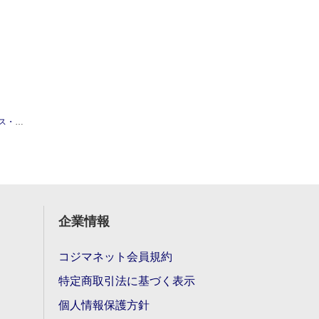
ィルム
その他シリーズ ケース
BASIO 4 手帳型レザー 総
企業情報
コジマネット会員規約
特定商取引法に基づく表示
個人情報保護方針