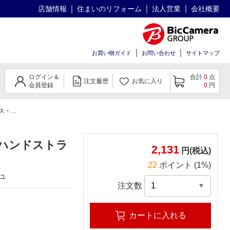
店舗情報
住まいのリフォーム
法人営業
会社概要
お買い物ガイド
お問い合わせ
サイトマップ
ログイン＆
合計
0
点
注文履歴
お気に入り
会員登録
0
円
ィルム
その他シリーズ ケース
BASIO 4 手帳型レザー 総
柄 ハンドストラ
2,131
円(税込)
22
ポイント (1%)
ュ
注文数
カートに入れる