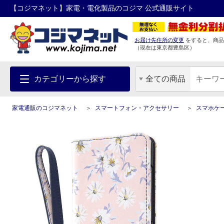
【コジマネット】家電・電化製品のコジマ 公式通販サイト
お届け先住所の変更
をすると、商品
（現在は
東京都
豊島区
）
カテゴリーから探す
全ての商品
家電通販のコジマネット
スマートフォン・アクセサリー
スマホケ