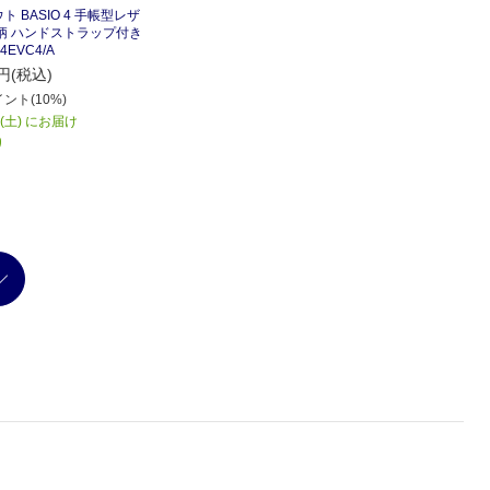
ト BASIO 4 手帳型レザ
柄 ハンドストラップ付き
4EVC4/A
円(税込)
ント(10%)
8(土) にお届け
り