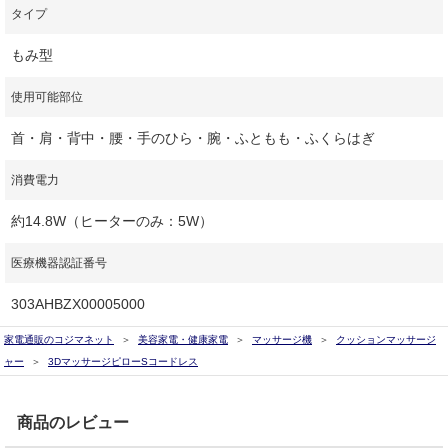
タイプ
もみ型
使用可能部位
首・肩・背中・腰・手のひら・腕・ふともも・ふくらはぎ
消費電力
約14.8W（ヒーターのみ：5W）
医療機器認証番号
303AHBZX00005000
家電通販のコジマネット
美容家電・健康家電
マッサージ機
クッションマッサージ
ャー
3DマッサージピローSコードレス
商品のレビュー