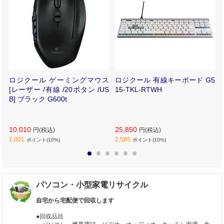
コ
ロジクール ゲーミングマウス
ロジクール 有線キーボード G5
H
[レーザー /有線 /20ボタン /US
15-TKL-RTWH
B] ブラック G600t
10,010
25,850
円(税込)
円(税込)
1,001
2,585
ポイント(10%)
ポイント(10%)
1
2
3
4
5
6
パソコン・小型家電リサイクル
自宅から宅配便で回収します
●回収品目