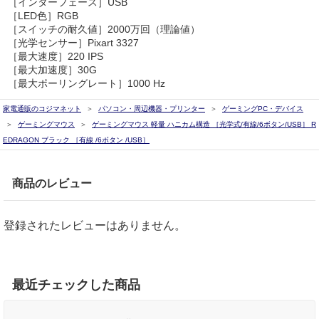
［インターフェース］USB
［LED色］RGB
［スイッチの耐久値］2000万回（理論値）
［光学センサー］Pixart 3327
［最大速度］220 IPS
［最大加速度］30G
［最大ポーリングレート］1000 Hz
家電通販のコジマネット
パソコン・周辺機器・プリンター
ゲーミングPC・デバイス
ゲーミングマウス
ゲーミングマウス 軽量 ハニカム構造 ［光学式/有線/6ボタン/USB］ R
EDRAGON ブラック ［有線 /6ボタン /USB］
商品のレビュー
登録されたレビューはありません。
最近チェックした商品