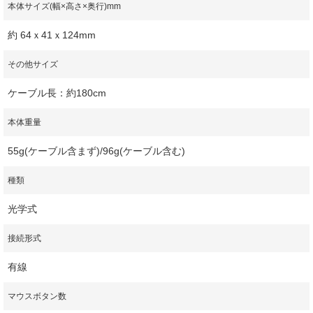
本体サイズ(幅×高さ×奥行)mm
約 64ｘ41ｘ124mm
その他サイズ
ケーブル長：約180cm
本体重量
55g(ケーブル含まず)/96g(ケーブル含む)
種類
光学式
接続形式
有線
マウスボタン数