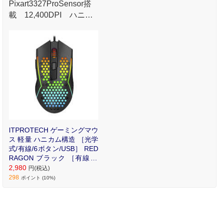
Pixart3327ProSensor搭
載 12,400DPI ハニカ
ム構造有線モデル
ITPROTECH ゲーミングマウ
ス 軽量 ハニカム構造 ［光学
式/有線/6ボタン/USB］ RED
RAGON ブラック ［有線 /6
ボタン /USB］ M987-KTI
2,980
円(税込)
298
ポイント (10%)