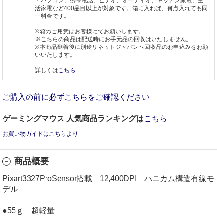
・パソコン、携帯電話、ビデオ、オーディオ、キッチン家電、生
活家電など400品目以上が対象です。箱に入れば、何点入れても同
一料金です。
※箱のご用意はお客様にてお願いします。
※こちらの商品は配送時にお手元品の回収はいたしません。
※本商品到着後に別途リネットジャパンへ回収品のお申込みをお願
いいたします。
詳しくは
こちら
ご購入の前に必ずこちらをご確認ください
ゲーミングマウス 人気商品ランキングは
こちら
お買い物ガイドはこちらより
商品概要
Pixart3327ProSensor搭載 12,400DPI ハニカム構造有線モ
デル
●55ｇ 超軽量