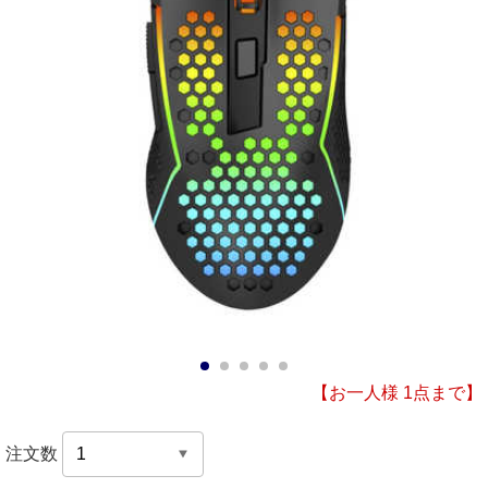
1
2
3
4
5
【お一人様 1点まで】
注文数