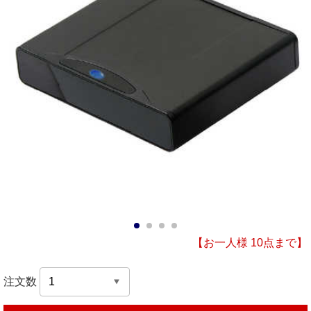
1
2
3
4
【お一人様 10点まで】
注文数