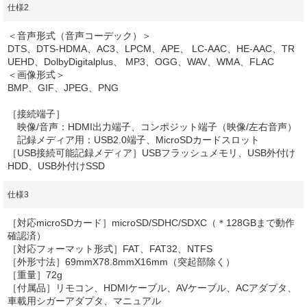
仕様2
＜音声形式（音声コーデック）＞
DTS、DTS-HDMA、AC3、LPCM、APE、 LC-AAC、HE-AAC、TR
UEHD、DolbyDigitalplus、 MP3、OGG、WAV、WMA、FLAC
＜画像形式＞
BMP、GIF、JPEG、PNG
［接続端子］
映像/音声：HDMI出力端子、コンポジット端子（映像/左右音声）
記録メディア用：USB2.0端子、MicroSDカードスロット
［USB接続可能記録メディア］USBフラッシュメモリ、USB外付け
HDD、USB外付けSSD
仕様3
［対応microSDカード］microSD/SDHC/SDXC（＊128GBまで動作
確認済）
［対応フォーマット形式］FAT、FAT32、NTFS
［外形寸法］69mmX78.8mmX16mm（突起部除く）
［重量］72g
［付属品］リモコン、HDMIケーブル、AVケーブル、ACアダプタ、
車載用シガーアダプタ、マニュアル