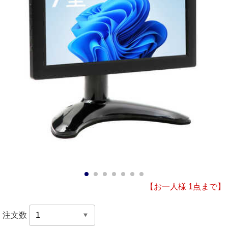
1
2
3
4
5
6
7
【お一人様 1点まで】
注文数