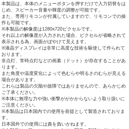
本製品は、本体のメニューボタンを押すだけで入力切替をは
じめ、スピーカー音量や輝度の調整が可能です。
また、専用リモコンが付属していますので、リモコンでの操
作も可能です。
※本製品の解像度は1280x720ピクセルです。
それ以上の解像度が入力された場合、ピクセルが省略されて
表示される為、画面がぼやけて見えます。
※液晶ディスプレイは非常に高度な技術を駆使して作られて
おります。
非点灯、常時点灯などの画素（ドット）が存在することがあ
ります。
また角度や温度変化によって色むらや明るさのむらが見える
場合があります。
これらは製品の欠陥や故障ではありませんので、あらかじめ
ご了承ください。
※本体に無理な力や強い衝撃ががかからないよう取り扱いに
ご注意ください。
※本製品は日本国内での使用を前提として製造されておりま
す。
日本国外での使用には責を負いかねます。