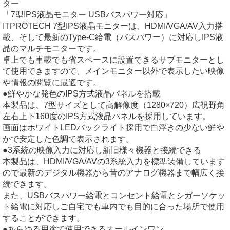
ター
「7型IPS液晶モニター USBバスパワー対応」
ITPROTECH 7型IPS液晶モニターは、HDMI/VGA/AV入力搭
載、そして最新のType-C給電（バスパワー）に対応しIPS液
晶のマルチモニターです。
卓上でも車載でも省スペースに設置できるサブモニターとし
て使用できますので、メインモニター以外で表示したい映像
や情報の閲覧に最適です。
●鮮やかな発色のIPS方式液晶パネルを搭載
本製品は、7型サイズとして高解像度（1280×720）広視野角
左右上下160度のIPS方式液晶パネルを採用しています。
画面はホワイトLEDバックライト採用で白浮きの少ない鮮や
かで安定した色調で表示されます。
●3系統の映像入力に対応し新旧様々機器と接続できる
本製品は、HDMI/VGA/AVの3系統入力を標準装備しています
ので最新のデジタル機器から昔のアナログ機器まで幅広く接
続できます。
また、USBバスパワー給電とコンセント給電とシガーソケッ
ト給電に対応しご自宅でも車内でも目的に合った場所で使用
することができます。
●あらゆる用途で使用できるオールインワン