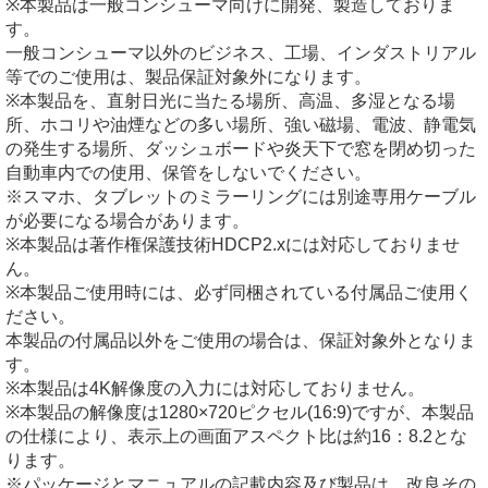
※本製品は一般コンシューマ向けに開発、製造しておりま
す。
一般コンシューマ以外のビジネス、工場、インダストリアル
等でのご使用は、製品保証対象外になります。
※本製品を、直射日光に当たる場所、高温、多湿となる場
所、ホコリや油煙などの多い場所、強い磁場、電波、静電気
の発生する場所、ダッシュボードや炎天下で窓を閉め切った
自動車内での使用、保管をしないでください。
※スマホ、タブレットのミラーリングには別途専用ケーブル
が必要になる場合があります。
※本製品は著作権保護技術HDCP2.xには対応しておりませ
ん。
※本製品ご使用時には、必ず同梱されている付属品ご使用く
ださい。
本製品の付属品以外をご使用の場合は、保証対象外となりま
す。
※本製品は4K解像度の入力には対応しておりません。
※本製品の解像度は1280×720ピクセル(16:9)ですが、本製品
の仕様により、表示上の画面アスペクト比は約16：8.2とな
ります。
※パッケージとマニュアルの記載内容及び製品は、改良その