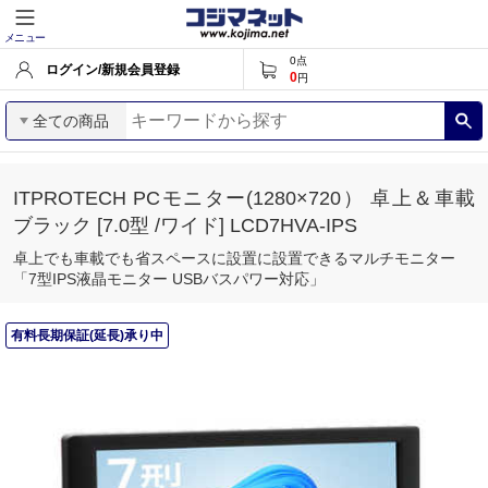
メニュー
0
点
ログイン/新規会員登録
0
円
全ての商品
ITPROTECH PCモニター(1280×720） 卓上＆車載
ブラック [7.0型 /ワイド] LCD7HVA-IPS
卓上でも車載でも省スペースに設置に設置できるマルチモニター
「7型IPS液晶モニター USBバスパワー対応」
有料長期保証(延長)承り中