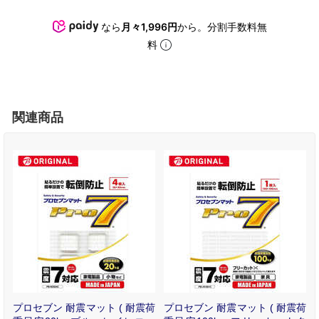
なら
月々1,996円
から。分割手数料無
料
関連商品
ト
プロセブン 耐震マット ( 耐震荷
プロセブン 耐震マット ( 耐震荷