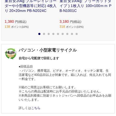
0
重目安20kg:ブルーレイレコー
重目安100kg: フリーカットタ
ダーや小型機器等に対応) 4枚入
イプ ) 1枚入り 100×100ｍｍ P
り 20×20mm PB-N2024C
B-N1001C
1,380
3,180
円(税込)
円(税込)
138
318
ポイント(10%)
ポイント(10%)
1
2
3
4
5
6
7
8
9
パソコン・小型家電リサイクル
自宅から宅配便で回収します
●回収品目
・パソコン、携帯電話、ビデオ、オーディオ、キッチン家電、生
活家電など400品目以上が対象です。箱に入れば、何点入れても同
一料金です。
※箱のご用意はお客様にてお願いします。
※こちらの商品は配送時にお手元品の回収はいたしません。
※本商品到着後に別途リネットジャパンへ回収品のお申込みをお願
いいたします。
詳しくは
こちら