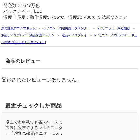
発色数：1677万色
バックライト：LED
温度・湿度：動作温度5～35°C、湿度20～80％ ※結露なきこと
家電通販のコジマネット
パソコン・周辺機器・プリンター
PCサプライ・周辺機器
液晶ディスプレイ・液晶保護フィルム
液晶ディスプレイ
PCモニター(1280×720） 卓上
＆車載 ブラック [7.0型 /ワイド]
商品のレビュー
登録されたレビューはありません。
最近チェックした商品
卓上でも車載でも省スペースに
設置に設置できるマルチモニタ
ー「7型IPS液晶モニター USB
バスパワー対応」