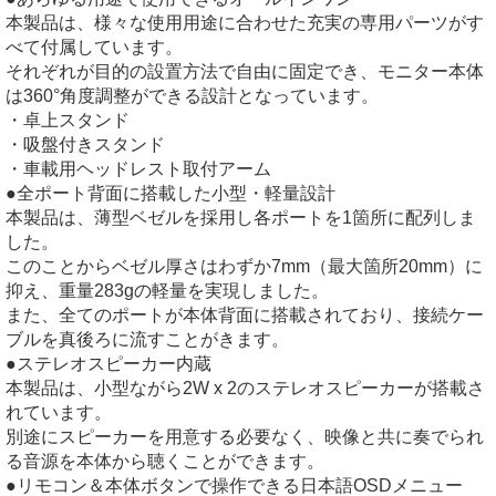
本製品は、様々な使用用途に合わせた充実の専用パーツがす
べて付属しています。
それぞれが目的の設置方法で自由に固定でき、モニター本体
は360°角度調整ができる設計となっています。
・卓上スタンド
・吸盤付きスタンド
・車載用ヘッドレスト取付アーム
●全ポート背面に搭載した小型・軽量設計
本製品は、薄型ベゼルを採用し各ポートを1箇所に配列しま
した。
このことからベゼル厚さはわずか7mm（最大箇所20mm）に
抑え、重量283gの軽量を実現しました。
また、全てのポートが本体背面に搭載されており、接続ケー
ブルを真後ろに流すことがきます。
●ステレオスピーカー内蔵
本製品は、小型ながら2W x 2のステレオスピーカーが搭載さ
れています。
別途にスピーカーを用意する必要なく、映像と共に奏でられ
る音源を本体から聴くことができます。
●リモコン＆本体ボタンで操作できる日本語OSDメニュー