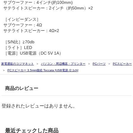
サブウーファー：4インチ(約100mm)
サテライトスピーカー：2インチ（約50mm）×2
［インピーダンス］
サブウーファー：4Ω
サテライトスピーカー：4Ω×2
［S/N比］≧70db
［ライト］LED
［電源］USB電源（DC 5V 1A）
家電通販のコジマネット
パソコン・周辺機器・プリンター
PCパーツ
PCスピーカー
PCスピーカー 3.5mm接続 Toccata [USB電源 /2.1ch]
商品のレビュー
登録されたレビューはありません。
最近チェックした商品