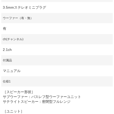
3.5mmステレオミニプラグ
ウーファー（有・無）
有
ch(チャンネル)
2.1ch
付属品
マニュアル
仕様1
［スピーカー形状］
サブウーファー：バスレフ型ウーファーユニット
サテライトスピーカー：密閉型フルレンジ
［ユニット］