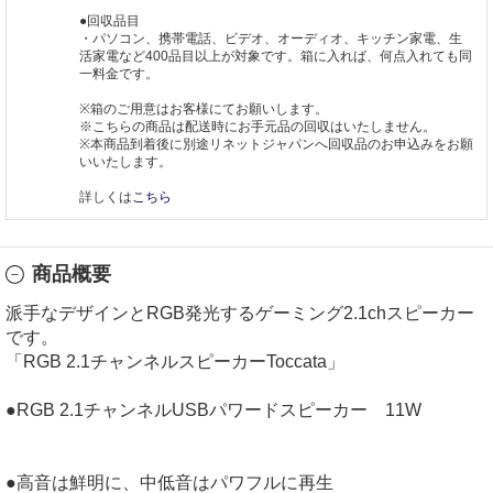
●回収品目
・パソコン、携帯電話、ビデオ、オーディオ、キッチン家電、生
活家電など400品目以上が対象です。箱に入れば、何点入れても同
一料金です。
※箱のご用意はお客様にてお願いします。
※こちらの商品は配送時にお手元品の回収はいたしません。
※本商品到着後に別途リネットジャパンへ回収品のお申込みをお願
いいたします。
詳しくは
こちら
商品概要
派手なデザインとRGB発光するゲーミング2.1chスピーカー
です。
「RGB 2.1チャンネルスピーカーToccata」
●RGB 2.1チャンネルUSBパワードスピーカー 11W
●高音は鮮明に、中低音はパワフルに再生