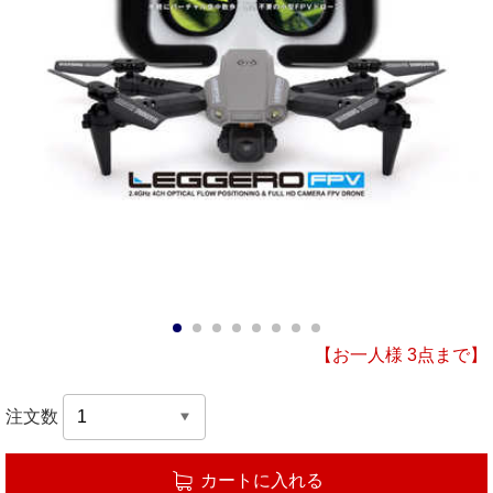
1
2
3
4
5
6
7
8
【お一人様 3点まで】
注文数
カートに入れる