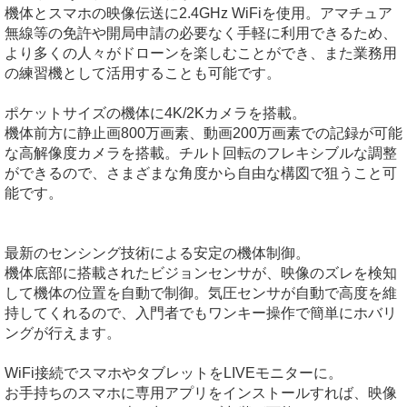
機体とスマホの映像伝送に2.4GHz WiFiを使用。アマチュア
無線等の免許や開局申請の必要なく手軽に利用できるため、
より多くの人々がドローンを楽しむことができ、また業務用
の練習機として活用することも可能です。
ポケットサイズの機体に4K/2Kカメラを搭載。
機体前方に静止画800万画素、動画200万画素での記録が可能
な高解像度カメラを搭載。チルト回転のフレキシブルな調整
ができるので、さまざまな角度から自由な構図で狙うこと可
能です。
最新のセンシング技術による安定の機体制御。
機体底部に搭載されたビジョンセンサが、映像のズレを検知
して機体の位置を自動で制御。気圧センサが自動で高度を維
持してくれるので、入門者でもワンキー操作で簡単にホバリ
ングが行えます。
WiFi接続でスマホやタブレットをLIVEモニターに。
お手持ちのスマホに専用アプリをインストールすれば、映像