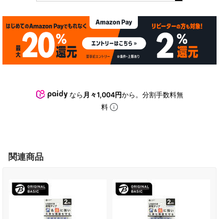
なら
月々1,004円
から。分割手数料無
料
関連商品