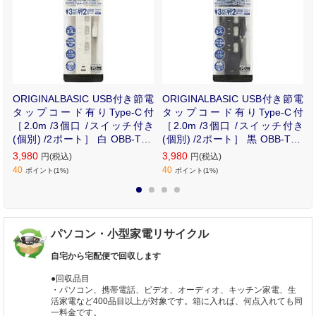
小
ORIGINALBASIC USB付き節電
ORIGINALBASIC USB付き節電
R
タップコード有りType-C付
タップコード有りType-C付
［2.0m /3個口 /スイッチ付き
［2.0m /3個口 /スイッチ付き
(個別) /2ポート］ 白 OBB-TPK
(個別) /2ポート］ 黒 OBB-TPK
321AC-W
321AC-K
3,980
3,980
円(税込)
円(税込)
40
40
ポイント(1%)
ポイント(1%)
1
2
3
4
パソコン・小型家電リサイクル
自宅から宅配便で回収します
●回収品目
・パソコン、携帯電話、ビデオ、オーディオ、キッチン家電、生
活家電など400品目以上が対象です。箱に入れば、何点入れても同
一料金です。