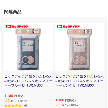
関連商品
ク
ビックアイデア 髪をいたわる人
ビックアイデア 髪をいたわる人
ラ
のためのミニバスタオル スモー
のためのミニバスタオル スモー
ト
キーブルー BI-TW1MB03
キーピンク BI-TW1MB03
1,180
円(税込)
1,180
円(税込)
118
ポイント(10%)
118
ポイント(10%)
（
2件
）