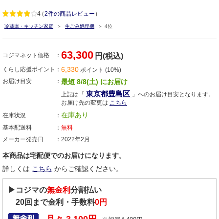
4
（
2件の商品レビュー
）
冷蔵庫・キッチン家電
生ごみ処理機
4位
63,300
コジマネット価格
円(税込)
6,330
くらし応援ポイント
ポイント (10%)
お届け目安
最短 8/8(土) にお届け
東京都豊島区
上記は「
」へのお届け目安となります。
お届け先の変更は
こちら
在庫あり
在庫状況
基本配送料
無料
メーカー発売日
2022年2月
本商品は宅配便でのお届けになります。
詳しくは
こちら
からご確認ください。
▶コジマの
無金利
分割払い
20
回まで金利・手数料
0円