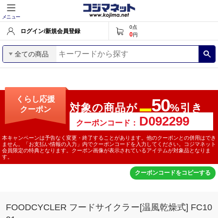
メニュー
0
点
ログイン/新規会員登録
0
円
全ての商品
くらし応援
50
対象の商品が
%引き
クーポン
最大
クーポンコード：
本キャンペーンは予告なく変更・終了することがあります。他のクーポンとの併用はでき
ません。「お支払い情報の入力」内でクーポンコードを入力してください。コジマネット
会員限定の特典となります。クーポン画像が表示されているアイテムが対象品となりま
す。
クーポンコードをコピーする
FOODCYCLER フードサイクラー[温風乾燥式] FC10