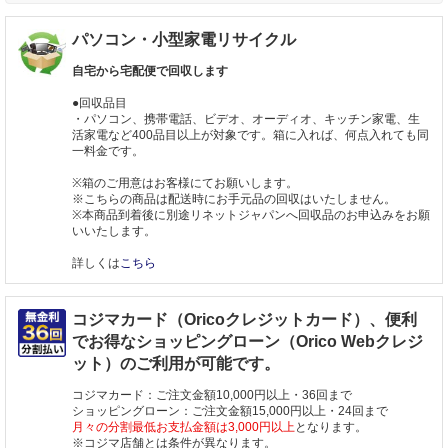
パソコン・小型家電リサイクル
自宅から宅配便で回収します
●回収品目
・パソコン、携帯電話、ビデオ、オーディオ、キッチン家電、生
活家電など400品目以上が対象です。箱に入れば、何点入れても同
一料金です。
※箱のご用意はお客様にてお願いします。
※こちらの商品は配送時にお手元品の回収はいたしません。
※本商品到着後に別途リネットジャパンへ回収品のお申込みをお願
いいたします。
詳しくは
こちら
コジマカード（Oricoクレジットカード）、便利
でお得なショッピングローン（Orico Webクレジ
ット）のご利用が可能です。
コジマカード：ご注文金額10,000円以上・36回まで
ショッピングローン：ご注文金額15,000円以上・24回まで
月々の分割最低お支払金額は3,000円以上
となります。
※コジマ店舗とは条件が異なります。