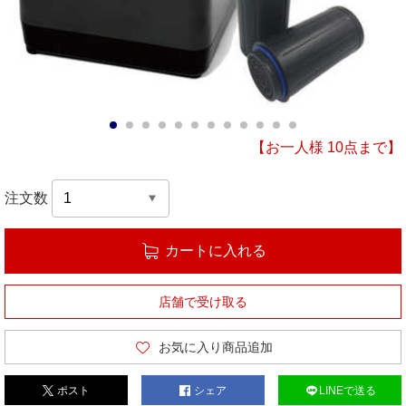
1
2
3
4
5
6
7
8
9
10
11
12
【お一人様 10点まで】
注文数
カートに入れる
店舗で受け取る
お気に入り商品追加
ポスト
シェア
LINEで送る