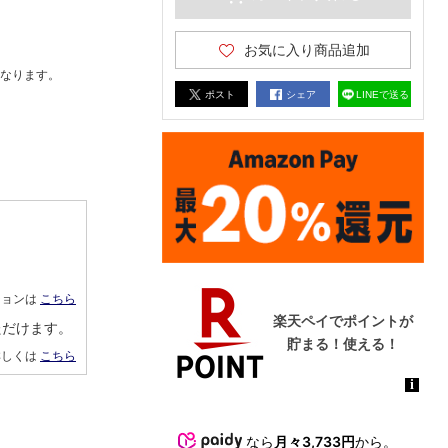
お気に入り商品追加
なります。
ポスト
シェア
LINEで送る
ションは
こちら
ただけます。
詳しくは
こちら
なら
月々3,733円
から。