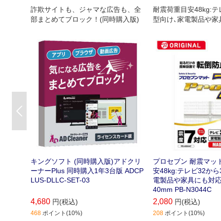
詐欺サイトも、ジャマな広告も、全
耐震荷重目安48kg:テ
部まとめてブロック！(同時購入版)
型向け､家電製品や家
耐震マットです｡【ビ
ープオリジナル】
Previous
キングソフト (同時購入版)アドクリ
プロセブン 耐震マット
ーナーPlus 同時購入1年3台版 ADCP
安48kg:テレビ32か
LUS-DLLC-SET-03
電製品や家具にも対応 )
40mm PB-N3044C
4,680
2,080
円(税込)
円(税込)
468
ポイント(10%)
208
ポイント(10%)