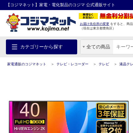
【コジマネット】家電・電化製品のコジマ 公式通販サイト
お届け先住所の変更
をすると、商品
（現在は
東京都
豊島区
）
カテゴリーから探す
全ての商品
家電通販のコジマネット
テレビ・レコーダー
テレビ
液晶テ