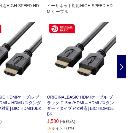
HIGH SPEED HD
イーサネット対応HIGH SPEED HD
深く響
MIケーブル
3.1.
Nex
ASIC HDMIケーブル ブ
ORIGINALBASIC HDMIケーブル ブ
ソニー
HDMI⇔HDMI /スタンダ
ラック [1.5m /HDMI⇔HDMI /スタン
ンドバー 
対応] BIC-HDMI10BK
ダードタイプ /4K対応] BIC-HDMI15
Bluet
BK
1,580
59,40
)
円(税込)
)
16
ポイント(1%)
0
ポイン