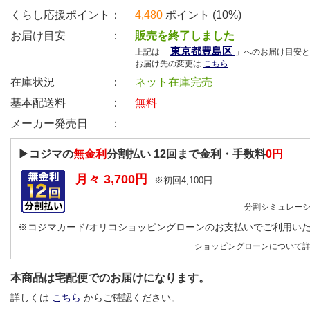
くらし応援ポイント：
4,480
ポイント (10%)
お届け目安 ：
販売を終了しました
東京都豊島区
上記は「
」へのお届け目安と
お届け先の変更は
こちら
在庫状況 ：
ネット在庫完売
基本配送料 ：
無料
メーカー発売日 ：
▶コジマの
無金利
分割払い
12
回まで金利・手数料
0円
月々
3,700
円
※初回
4,100
円
分割シミュレー
※コジマカード/オリコショッピングローンのお支払いでご利用い
ショッピングローンについて
本商品は宅配便でのお届けになります。
詳しくは
こちら
からご確認ください。