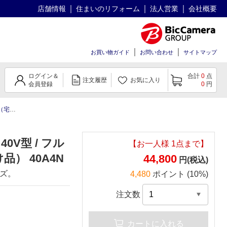
店舗情報
住まいのリフォーム
法人営業
会社概要
お買い物ガイド
お問い合わせ
サイトマップ
ログイン＆
合計
0
点
注文履歴
お気に入り
会員登録
0
円
け品）
0V型 / フル
【お一人様
1
点まで】
品） 40A4N
44,800
円(税込)
ーズ。
4,480
ポイント (10%)
注文数
カートに入れる