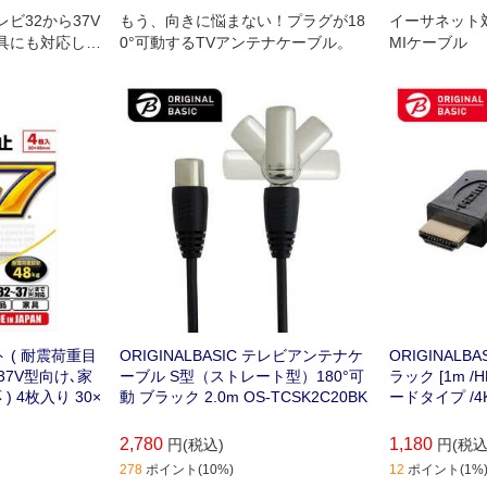
レビ32から37V
もう、向きに悩まない！プラグが18
イーサネット対応
具にも対応した
0°可動するTVアンテナケーブル。
MIケーブル
ックカメラグル
 ( 耐震荷重目
ORIGINALBASIC テレビアンテナケ
ORIGINALB
ら37V型向け､家
ーブル S型（ストレート型）180°可
ラック [1m /
 4枚入り 30×
動 ブラック 2.0m OS-TCSK2C20BK
ードタイプ /4K
2,780
1,180
円(税込)
円(税込
278
ポイント(10%)
12
ポイント(1%