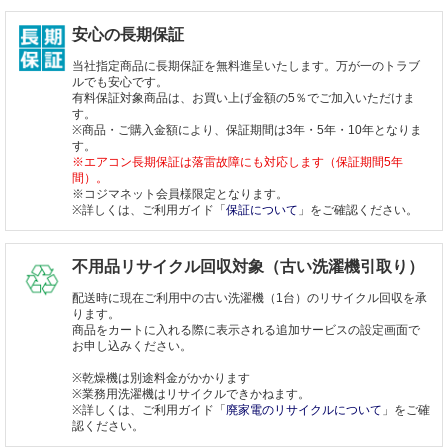
安心の長期保証
当社指定商品に長期保証を無料進呈いたします。万が一のトラブ
ルでも安心です。
有料保証対象商品は、お買い上げ金額の5％でご加入いただけま
す。
※商品・ご購入金額により、保証期間は3年・5年・10年となりま
す。
※エアコン長期保証は落雷故障にも対応します（保証期間5年
間）。
※コジマネット会員様限定となります。
※詳しくは、ご利用ガイド「
保証について
」をご確認ください。
不用品リサイクル回収対象（古い洗濯機引取り）
配送時に現在ご利用中の古い洗濯機（1台）のリサイクル回収を承
ります。
商品をカートに入れる際に表示される追加サービスの設定画面で
お申し込みください。
※乾燥機は別途料金がかかります
※業務用洗濯機はリサイクルできかねます。
※詳しくは、ご利用ガイド「
廃家電のリサイクルについて
」をご確
認ください。