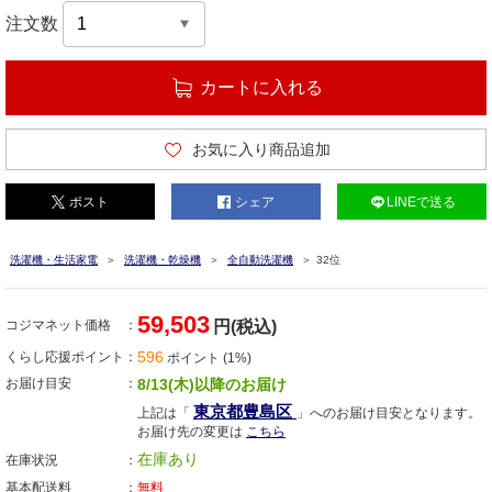
注文数
カートに入れる
お気に入り商品追加
ポスト
シェア
LINEで送る
洗濯機・生活家電
洗濯機・乾燥機
全自動洗濯機
32位
59,503
コジマネット価格
円(税込)
596
くらし応援ポイント
ポイント (1%)
お届け目安
8/13(木)以降のお届け
東京都豊島区
上記は「
」へのお届け目安となります。
お届け先の変更は
こちら
在庫あり
在庫状況
基本配送料
無料