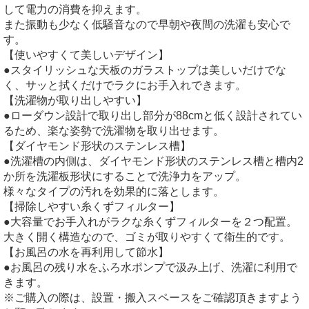
して電力の消費を抑えます。
また振動も少なく低騒音なので早朝や夜間の洗濯も安心で
す。
【使いやすくて美しいデザイン】
●スタイリッシュな天板のガラストップは美しいだけでな
く、サッと拭くだけでラクにお手入れできます。
【洗濯物が取り出しやすい】
●ローダウン設計で取り出し部分が88cmと低く設計されてい
るため、楽な姿勢で洗濯物を取り出せます。
【ダイヤモンド形状のステンレス槽】
●洗濯槽の内側は、ダイヤモンド形状のステンレス槽と槽内2
か所を洗濯板形状にすることで洗浄力をアップ。
様々なタイプの汚れを効果的に落とします。
【掃除しやすい糸くずフィルター】
●大容量でお手入れがラクな糸くずフィルターを２つ配置。
大きく開く構造なので、ゴミが取りやすくて衛生的です。
【お風呂の水を再利用して節水】
●お風呂の残り水をふろ水ポンプで汲み上げ、洗濯に利用で
きます。
※ご購入の際は、設置・搬入スペースをご確認頂きますよう