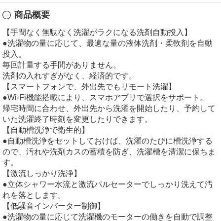
商品概要
【手間なく無駄なく洗濯がラクになる洗剤自動投入】
●洗濯物の量に応じて、最適な量の液体洗剤・柔軟剤を自動
投入。
毎回計量する手間がありません。
洗剤の入れすぎがなく、経済的です。
【スマートフォンで、外出先でもリモート洗濯】
●Wi-Fi機能搭載により、スマホアプリで選択をサポート。
帰宅時間に合わせ、外出先から洗濯を開始したり、予約して
いた洗濯終了時刻を変更したりできます。
【自動槽洗浄で衛生的】
●自動槽洗浄をセットしておけば、洗濯のたびに槽洗浄する
ので、汚れや洗剤カスの蓄積を防ぎ、洗濯槽を清潔に保ちま
す。
【激流しっかり洗浄】
●立体シャワー水流と激流パルセーターでしっかり洗えて汚
れを落とします。
【低騒音インバーター制御】
●洗濯物の量に応じて洗濯機のモーターの働きを自動で調整