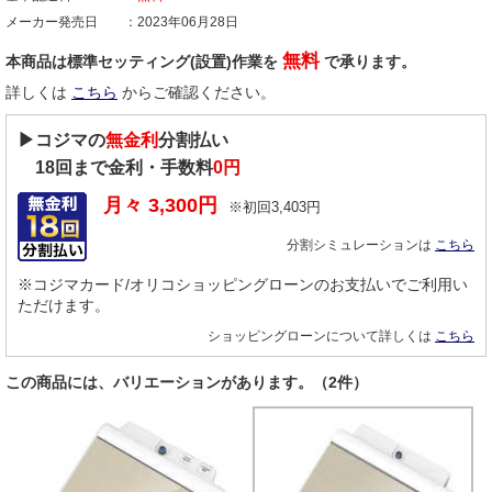
メーカー発売日
2023年06月28日
無料
本商品は標準セッティング(設置)作業を
で承ります。
詳しくは
こちら
からご確認ください。
▶コジマの
無金利
分割払い
18
回まで金利・手数料
0円
月々
3,300
円
※初回
3,403
円
分割シミュレーションは
こちら
※コジマカード/オリコショッピングローンのお支払いでご利用い
ただけます。
ショッピングローンについて詳しくは
こちら
この商品には、バリエーションがあります。（2件）