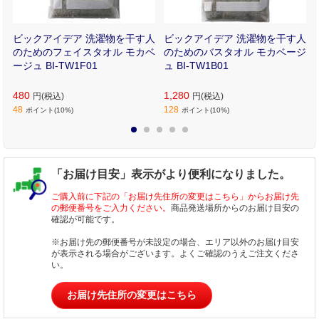
る
ビックアイデア 洗濯物を干す人
ビックアイデア 洗濯物を干す人
ﾝ
のためのフェイスタオル モカベ
のためのバスタオル モカベージ
ージュ BI-TW1F01
ュ BI-TW1B01
480
1,280
円(税込)
円(税込)
48
128
ポイント(10%)
ポイント(10%)
1
2
3
4
5
「お届け目安」表示がより便利になりました。
ご購入前に下記の「お届け先住所の変更はこちら」からお届け先
の郵便番号をご入力ください。
商品発送場所からのお届け目安の
確認が可能です。
※お届け先の郵便番号が未設定の場合、エリア以外のお届け目安
が表示される場合がございます。よくご確認のうえご注文くださ
い。
お届け先住所の変更はこちら