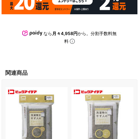
なら
月々4,958円
から。分割手数料無
料
関連商品