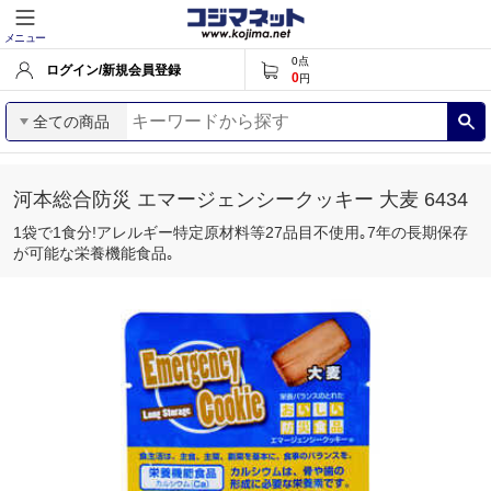
メニュー
0
点
ログイン/新規会員登録
0
円
全ての商品
河本総合防災 エマージェンシークッキー 大麦 6434
1袋で1食分!アレルギー特定原材料等27品目不使用｡7年の長期保存
が可能な栄養機能食品｡