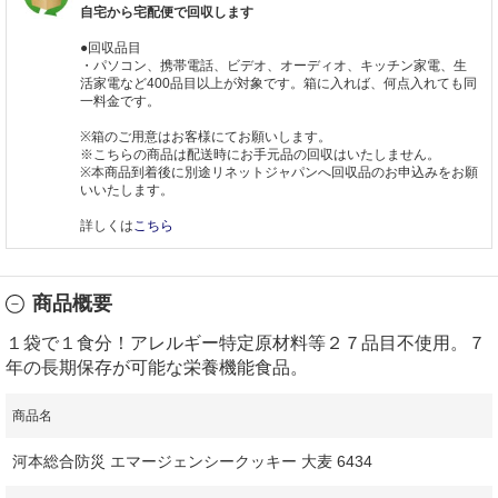
自宅から宅配便で回収します
●回収品目
・パソコン、携帯電話、ビデオ、オーディオ、キッチン家電、生
活家電など400品目以上が対象です。箱に入れば、何点入れても同
一料金です。
※箱のご用意はお客様にてお願いします。
※こちらの商品は配送時にお手元品の回収はいたしません。
※本商品到着後に別途リネットジャパンへ回収品のお申込みをお願
いいたします。
詳しくは
こちら
商品概要
１袋で１食分！アレルギー特定原材料等２７品目不使用。７
年の長期保存が可能な栄養機能食品。
商品名
河本総合防災 エマージェンシークッキー 大麦 6434