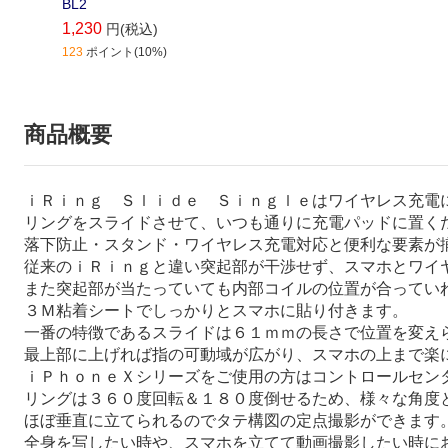
BL2
1,230
円(税込)
123
ポイント(10%)
商品概要
ｉＲｉｎｇ Ｓｌｉｄｅ Ｓｉｎｇｌｅはワイヤレス充電
リングをスライドさせて、いつも通りに充電パッドに置く
落下防止・スタンド・ワイヤレス充電対応と便利な要素が
従来のｉＲｉｎｇと違い突起部が干渉せず、スマホとワイ
また突起部が当たっていても内部コイルの位置が合ってい
３Ｍ粘着シートでしっかりとスマホに貼り付きます。
一番の特徴であるスライドは６１ｍｍの長さで位置を変え
最上部に上げれば指の可動域が広がり、スマホの上まで楽
ｉＰｈｏｎｅＸシリーズをご使用の方はコントロールセン
リングは３６０度回転＆１８０度倒せるため、様々な角度
ほぼ垂直に立てられるのでタテ構図の定点撮影ができます
全身を写したい時や、スマホを立てて動画撮影したい時に