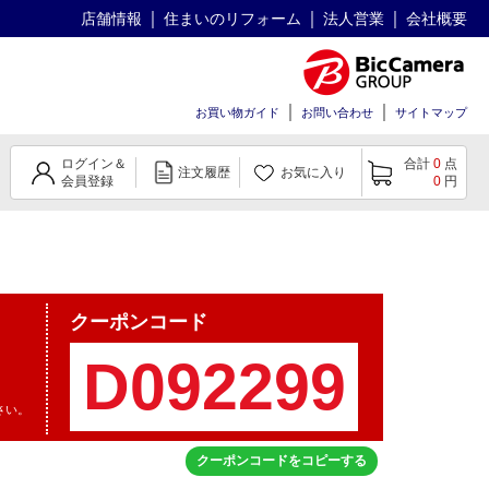
店舗情報
住まいのリフォーム
法人営業
会社概要
お買い物ガイド
お問い合わせ
サイトマップ
ログイン＆
合計
0
点
注文履歴
お気に入り
会員登録
0
円
クーポンコード
さい。
クーポンコードをコピーする