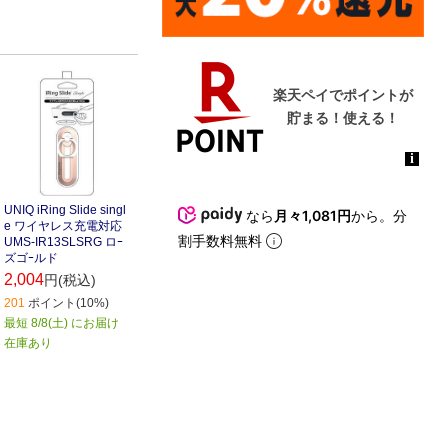
UNIQ iRing Slide singl
なら
月々1,081円
から。分
e ワイヤレス充電対応
割手数料無料
UMS-IR13SLSRG ロｰ
ズゴｰルド
2,004
円(税込)
201
ポイント(10%)
最短 8/8(土) にお届け
在庫あり