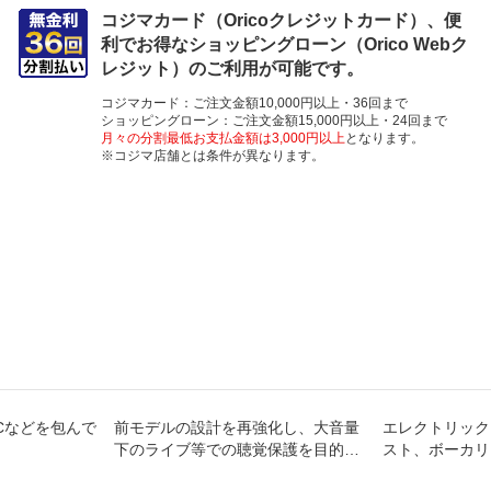
コジマカード（Oricoクレジットカード）、便
利でお得なショッピングローン（Orico Webク
レジット）のご利用が可能です。
コジマカード：ご注文金額10,000円以上・36回まで
ショッピングローン：ご注文金額15,000円以上・24回まで
月々の分割最低お支払金額は3,000円以上
となります。
※コジマ店舗とは条件が異なります。
Cなどを包んで
前モデルの設計を再強化し、大音量
エレクトリック
下のライブ等での聴覚保護を目的と
スト、ボーカリ
しながら、ライブの熱量と音質を可
を用いた音楽に