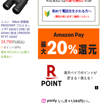
※お支払いは
代金引換払い
のみ
初めて電話注文される方へ
(電話の前に必ずご確認ください)
ニコン Nikon 双眼鏡
PROSTAFF プロスタッ
フ P7 10x42 [ 10倍 / 径
42mm / 防水 ] PROSTA
FF P7 10x42
24,750
円(税込)
0
ポイント(0%)
最短 8/11(火) にお届け
在庫あり
なら
月々1,583円
から。