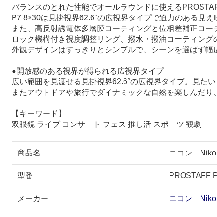
バランスのとれた性能でオールラウンドに使えるPROSTA
P7 8×30は見掛視界62.6°の広視界タイプで迫力のある見
また、高反射誘電体多層膜コーティングと位相差補正コー
ロック機構付き視度調整リング、撥水・撥油コーティング
外観デザインはすっきりとシンプルで、シーンを選ばず幅
●開放感のある視界が得られる広視界タイプ
広い範囲を見渡せる見掛視界62.6°の広視界タイプ。見
またアウトドアや旅行でダイナミックな自然を楽しんだり
【キーワード】
双眼鏡 ライブ コンサート フェス 推し活 スポーツ 観劇
商品名
ニコン Nikon 
型番
PROSTAFF P
メーカー
ニコン Niko