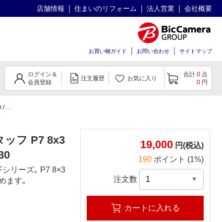
店舗情報
住まいのリフォーム
法人営業
会社概要
お買い物ガイド
お問い合わせ
サイトマップ
ログイン＆
合計
0
点
注文履歴
お気に入り
会員登録
0
円
 ]
ッフ P7 8x3
19,000
円(税込)
30
190
ポイント (1%)
ーズ｡ P7 8×3
注文数
めます｡
カートに入れる