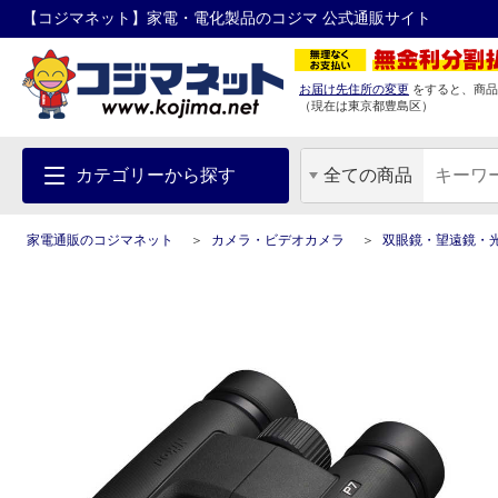
【コジマネット】家電・電化製品のコジマ 公式通販サイト
お届け先住所の変更
をすると、商品
（現在は
東京都
豊島区
）
カテゴリーから探す
全ての商品
家電通販のコジマネット
カメラ・ビデオカメラ
双眼鏡・望遠鏡・