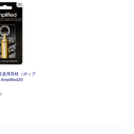
ー
O 音楽用耳栓（ポップ
plified20
)