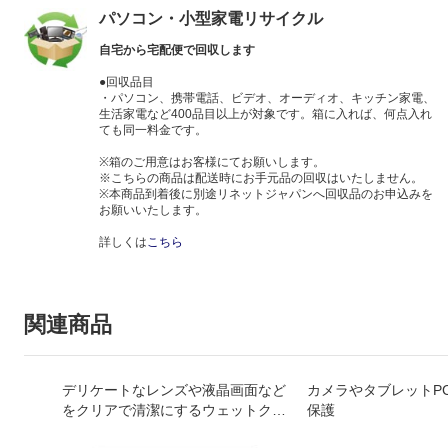
パソコン・小型家電リサイクル
自宅から宅配便で回収します
●回収品目
・パソコン、携帯電話、ビデオ、オーディオ、キッチン家電、
生活家電など400品目以上が対象です。箱に入れば、何点入れ
ても同一料金です。
※箱のご用意はお客様にてお願いします。
※こちらの商品は配送時にお手元品の回収はいたしません。
※本商品到着後に別途リネットジャパンへ回収品のお申込みを
お願いいたします。
詳しくは
こちら
関連商品
デリケートなレンズや液晶画面など
カメラやタブレットP
をクリアで清潔にするウェットクリ
保護
ーナー｡