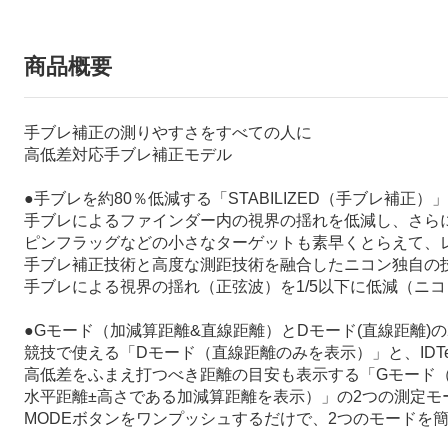
商品概要
手ブレ補正の測りやすさをすべての人に
高低差対応手ブレ補正モデル
●手ブレを約80％低減する「STABILIZED（手ブレ補正）
手ブレによるファインダー内の視界の揺れを低減し、さら
ピンフラッグなどの小さなターゲットも素早くとらえて、
手ブレ補正技術と高度な測距技術を融合したニコン独自の
手ブレによる視界の揺れ（正弦波）を1/5以下に低減（ニ
●Gモード（加減算距離&直線距離）とDモード(直線距離)
競技で使える「Dモード（直線距離のみを表示）」と、IDTec
高低差をふまえ打つべき距離の目安も表示する「Gモード
水平距離±高さである加減算距離を表示）」の2つの測定モ
MODEボタンをワンプッシュするだけで、2つのモードを