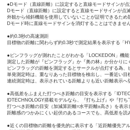
●Dモード（直線距離）に設定すると直線モードサインが点
Dモード（直線距離）に設定すると直線モードサインが点
外観から傾斜機能を使用していないことが証明できるため
Dモード時に直線モードサインを消灯することはできませ
●約0.3秒の高速測距
目標物の距離に関わらず約0.3秒で測定結果を表示する「HY
●ピンフラッグが測れたことがわかる「LOCKEDON」機能
測定した距離が『ピンフラッグ』か『奥の林』か分かりにく
ピンフラッグの距離を測定するとサークルが点灯する為、
単発測定時は、重なりあった目標物を検出し、一番近い目標
連続測定時は、表示されている距離よりも近い距離表示へ切
●高低差をふまえた打つべき距離の目安を表示する「IDTEC
IDTECHNOLOGY搭載モデルなら、『打ち上げ』や『
打つべき距離の目安（加減算距離=水平距離±高さ）を表示
距離感のつかみにくい起伏のあるコースでも、高低差を読
●近くの目標物の距離を優先的に表示する「近距離優先ア