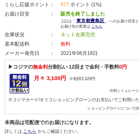
くらし応援ポイント：
377
ポイント (1%)
お届け目安 ：
販売を終了しました
東京都豊島区
上記は「
」へのお届け目安と
お届け先の変更は
こちら
在庫状況 ：
ネット在庫完売
基本配送料 ：
無料
メーカー発売日 ：
2021年06月18日
▶コジマの
無金利
分割払い
12
回まで金利・手数料
0円
月々
3,100
円
※初回
3,520
円
分割シミュレー
※コジマカード/オリコショッピングローンのお支払いでご利用い
ショッピングローンについて
本商品は宅配便でのお届けになります。
詳しくは
こちら
からご確認ください。