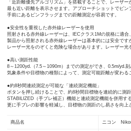
「近距離優先アルゴリズム」を搭載することで、レーザー
最も近い距離を表示させます。アプローチショットでピン
手前にあるピンフラッグまでの距離測定が容易です。
●安全性を重視した赤外線レーザーを使用
照射される赤外線レーザーは、IECクラス1Mの規格に適
製品から照射される赤外線レーザーは基本的には安全ですが
レーザー光をのぞくと危険な場合があります。レーザー光
●高い測距性能
8～1200yd.（7.5～1090m）までの測定ができ、0.5m/
気象条件や目標物の種類によって、測定可能距離が変わる
●約8秒間連続測定が可能な「連続測定機能」
ボタンを押し続けることで、約8秒間目標物を連続的に測
STABILIZED（手ブレ補正）機能と連続測定機能を併用
更に手ブレの影響を軽減し、目標物の測距のし易さを向上
商品名
ニコン Niko