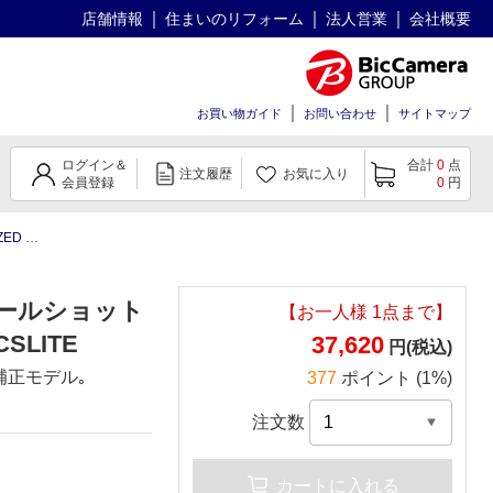
店舗情報
住まいのリフォーム
法人営業
会社概要
お買い物ガイド
お問い合わせ
サイトマップ
ログイン＆
合計
0
点
注文履歴
お気に入り
会員登録
0
円
LITE
クールショット
【お一人様
1
点まで】
CSLITE
37,620
円(税込)
補正モデル｡
377
ポイント (1%)
注文数
カートに入れる