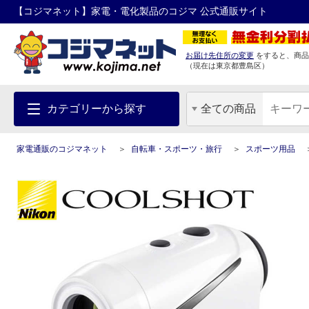
【コジマネット】家電・電化製品のコジマ 公式通販サイト
お届け先住所の変更
をすると、商品
（現在は
東京都
豊島区
）
カテゴリーから探す
全ての商品
家電通販のコジマネット
自転車・スポーツ・旅行
スポーツ用品