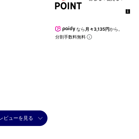
なら
月々3,135円
から。
分割手数料無料
レビューを見る