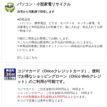
パソコン・小型家電リサイクル
自宅から宅配便で回収します
●回収品目
・パソコン、携帯電話、ビデオ、オーディオ、キッチン家電、生
活家電など400品目以上が対象です。箱に入れば、何点入れても同
一料金です。
※箱のご用意はお客様にてお願いします。
※こちらの商品は配送時にお手元品の回収はいたしません。
※本商品到着後に別途リネットジャパンへ回収品のお申込みをお願
いいたします。
詳しくは
こちら
コジマカード（Oricoクレジットカード）、便利
でお得なショッピングローン（Orico Webクレジ
ット）のご利用が可能です。
コジマカード：ご注文金額10,000円以上・36回まで
ショッピングローン：ご注文金額15,000円以上・24回まで
月々の分割最低お支払金額は3,000円以上
となります。
※コジマ店舗とは条件が異なります。