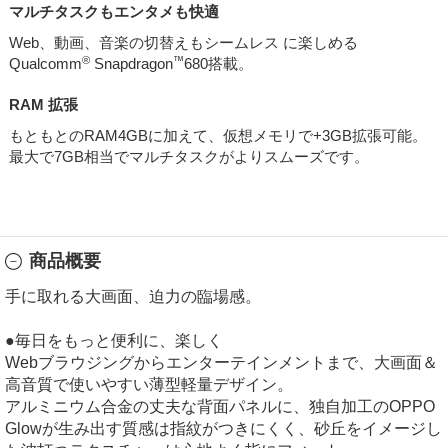
マルチタスクもエンタメも快適
Web、動画、音楽の切替えもシームレス に楽しめる
®
™
Qualcomm
Snapdragon
680搭載。
RAM 拡張
もともとのRAM4GBに加えて、仮想メモリで+3GB拡張可能。
最大で7GB相当でマルチタスクがよりスムーズです。
商品概要
手に取れる大画面、迫力の臨場感。
●毎日をもっと便利に、楽しく
Webブラウジングからエンターテインメントまで、大画面＆
高音質で使いやすい薄型軽量デザイン。
アルミニウム合金の丈夫な背面パネルに、独自加工のOPPO
Glowが生み出す質感は指紋がつきにくく、砂丘をイメージし