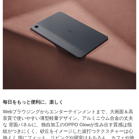
毎日をもっと便利に、楽しく
Webブラウジングからエンターテインメントまで、大画面＆高
音質で使いやすい薄型軽量デザイン。アルミニウム合金の丈夫
な 背面パネルに、独自加工のOPPO Glowが生み出す質感は指
紋がつきにくく、砂丘をイメージした波打つテクスチャーは心
地よく 指にフィット。リビングや寝室はもちろん、カフェや旅