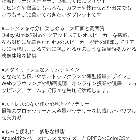
た波打つテクスチャーは心地よく指にフィット。
リビングや寝室はもちろん、カフェや旅行など外出先でも。
いつもそばに置いておきたいタブレットです。
●エンタメを存分に楽しめる、大画面と高音質
Dolby Atmos?対応のクアッドステレオスピーカーを搭載。
左右対称に配置された4つのスピーカーが音の細部までリア
ルに表現し、まるで音に包まれるかのような臨場感あふれる
映像体験を提供。
●スタイリッシュなスリムデザイン
どなたでも扱いやすいトップクラスの薄型軽量デザインは
Webブラウジングや動画視聴、オンライン授業や読書、ショ
ッピング、ゲームまで様々な用途で活躍します。
●ストレスのない使い心地とバッテリー
最新のプロセッサーと大容量バッテリーを搭載したパワフル
な実力派。
●もっと便利に、多彩な機能
Android?をベースにカスタマイズしたOPPOのColorOSで、