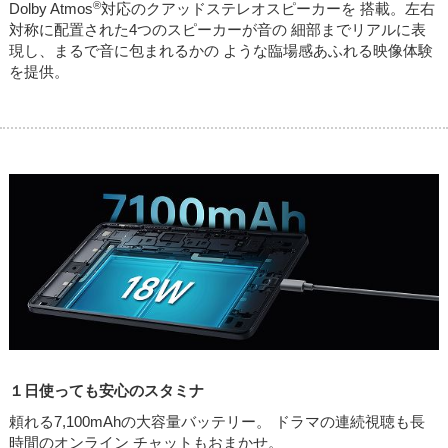
®
Dolby Atmos
対応のクアッドステレオスピーカーを 搭載。左右
対称に配置された4つのスピーカーが音の 細部までリアルに表
現し、まるで音に包まれるかの ような臨場感あふれる映像体験
を提供。
１日使っても安心のスタミナ
頼れる7,100mAhの大容量バッテリー。 ドラマの連続視聴も長
時間のオンライン チャットもおまかせ。