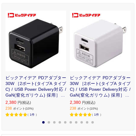
ス
ビックアイデア PDアダプター
ビックアイデア PDアダプター
黒
30W ［2ポート(タイプA タイプ
30W ［2ポート(タイプA タイプ
C) / USB Power Delivery対応 /
C) / USB Power Delivery対応 /
GaN(窒化ガリウム) 採用］ ブ
GaN(窒化ガリウム) 採用］ ホ
ラック BIT-ACPD302AK
ワイト BIT-ACPD302AW
2,380
2,380
円(税込)
円(税込)
238
238
ポイント(10%)
ポイント(10%)
（
1件
）
（
1件
）
1
2
3
4
5
6
7
8
9
10