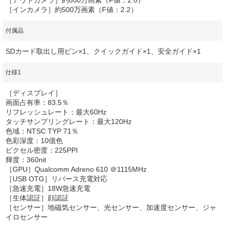
［インカメラ］約500万画素（F値：2.2）
付属品
SDカード取出し用ピン×1、クイックガイド×1、安全ガイド×1
仕様1
［ディスプレイ］
画面占有率：83.5％
リフレッシュレート：最大60Hz
タッチサンプリングレート：最大120Hz
色域：NTSC TYP 71％
色彩深度：10億色
ピクセル密度：225PPI
輝度：360nit
［GPU］Qualcomm Adreno 610 ＠1115MHz
［USB OTG］リバース充電対応
［急速充電］18W急速充電
［生体認証］顔認証
［センサー］地磁気センサー、光センサー、加速度センサー、ジャ
イロセンサー