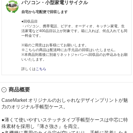
パソコン・小型家電リサイクル
自宅から宅配便で回収します
●回収品目
・パソコン、携帯電話、ビデオ、オーディオ、キッチン家電、生
活家電など400品目以上が対象です。箱に入れば、何点入れても同
一料金です。
※箱のご用意はお客様にてお願いします。
※こちらの商品は配送時にお手元品の回収はいたしません。
※本商品到着後に別途リネットジャパンへ回収品のお申込みをお願
いいたします。
詳しくは
こちら
商品概要
CaseMarket オリジナルのおしゃれなデザインプリントが魅
力のオリジナル手帳型ケース。
●薄くて使いやすいステッチタイプ手帳型ケースは中芯に特
殊素材を採用し『薄さ強さ』を両立。
●各機種に専用のカメラ穴が空いており、手帳に装着したま