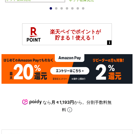
ネット在庫完売
1
2
3
4
5
6
7
なら
月々1,193円
から。分割手数料無
料