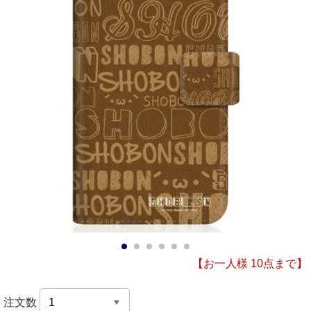
1
2
3
4
5
6
【お一人様 10点まで】
注文数