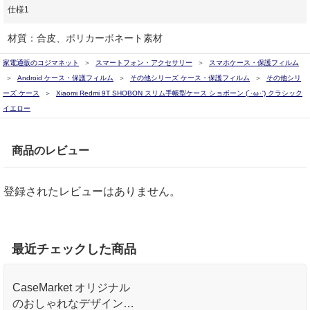
仕様1
材質：合皮、ポリカーボネート素材
家電通販のコジマネット
スマートフォン・アクセサリー
スマホケース・保護フィルム
Android ケース・保護フィルム
その他シリーズ ケース・保護フィルム
その他シリ
ーズ ケース
Xiaomi Redmi 9T SHOBON スリム手帳型ケース ショボーン (´･ω･') クラシック
イエロー
商品のレビュー
登録されたレビューはありません。
最近チェックした商品
CaseMarket オリジナル
のおしゃれなデザインプ