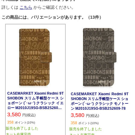
詳しくは
こちら
からご確認ください。
この商品には、バリエーションがあります。（13件）
CASEMARKET Xiaomi Redmi 9T
CASEMARKET Xiaomi Redmi 9T
SHOBON スリム手帳型ケース シ
SHOBON スリム手帳型ケース ショ
ョボーン (´･ω･') クラシック イエ
ボーン (´･ω･') クラシック モノトー
ロー M2010J19SG-BSB2S2606-7
ン M2010J19SG-BSB2S2609-78
8
3,580
3,580
円(税込)
円(税込)
358
ポイント(10%)
358
ポイント(10%)
販売を終了しました
販売を終了しました
ネット在庫完売