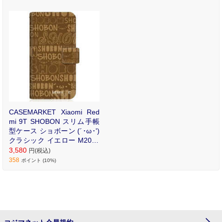
リントが魅力のオリジナ
ル手帳型ケース。
CASEMARKET Xiaomi Red
mi 9T SHOBON スリム手帳
型ケース ショボーン (´･ω･')
クラシック イエロー M2010
J19SG-BSB2S2606-78
3,580
円(税込)
358
ポイント (10%)