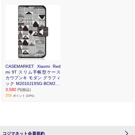
リントが魅力のオリジナ
ル手帳型ケース。
CASEMARKET Xiaomi Red
mi 9T スリム手帳型ケース
カウプンキ モダン グラフィ
ック M2010J19SG-BCM2S2
001-78
3,580
円(税込)
358
ポイント (10%)
コジマネット会員規約