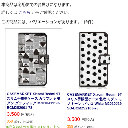
本商品は宅配便でのお届けになります。
詳しくは
こちら
からご確認ください。
この商品には、バリエーションがあります。（9件）
CASEMARKET Xiaomi Redmi 9T
CASEMARKET Xiaomi Redmi 9T
スリム手帳型ケース カウプンキ モ
スリム手帳型ケース 北欧 モダン モ
ダン グラフィック M2010J19SG-
ノトーン パッロ White M2010J19
BCM2S2001-78
SG-BCM2S2103-78
3,580
円(税込)
3,580
円(税込)
358
ポイント(10%)
358
商品入荷後のお届け ※1か月以上か
ポイント(10%)