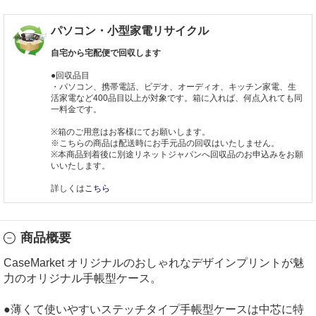
パソコン・小型家電リサイクル
自宅から宅配便で回収します
●回収品目
・パソコン、携帯電話、ビデオ、オーディオ、キッチン家電、生
活家電など400品目以上が対象です。箱に入れば、何点入れても同
一料金です。
※箱のご用意はお客様にてお願いします。
※こちらの商品は配送時にお手元品の回収はいたしません。
※本商品到着後に別途リネットジャパンへ回収品のお申込みをお願
いいたします。
詳しくは
こちら
商品概要
CaseMarket オリジナルのおしゃれなデザインプリントが魅
力のオリジナル手帳型ケース。
●薄くて使いやすいステッチタイプ手帳型ケースは中芯に特