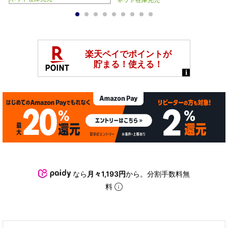
ネット在庫完売
1
2
3
4
5
6
7
8
9
なら
月々1,193円
から。分割手数料無
料