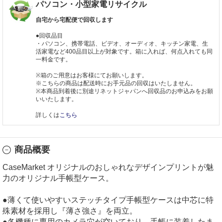
パソコン・小型家電リサイクル
自宅から宅配便で回収します
●回収品目
・パソコン、携帯電話、ビデオ、オーディオ、キッチン家電、生
活家電など400品目以上が対象です。箱に入れば、何点入れても同
一料金です。
※箱のご用意はお客様にてお願いします。
※こちらの商品は配送時にお手元品の回収はいたしません。
※本商品到着後に別途リネットジャパンへ回収品のお申込みをお願
いいたします。
詳しくは
こちら
商品概要
CaseMarket オリジナルのおしゃれなデザインプリントが魅
力のオリジナル手帳型ケース。
●薄くて使いやすいステッチタイプ手帳型ケースは中芯に特
殊素材を採用し『薄さ強さ』を両立。
●各機種に専用のカメラ穴が空いており、手帳に装着したま