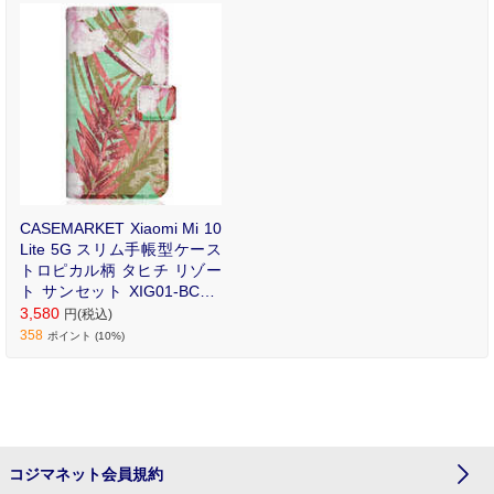
ル手帳型ケース。
CASEMARKET Xiaomi Mi 10
Lite 5G スリム手帳型ケース
トロピカル柄 タヒチ リゾー
ト サンセット XIG01-BCM2
S2135-78
3,580
円(税込)
358
ポイント (10%)
コジマネット会員規約